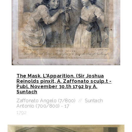
The Mask. L'Apparition. (Sir Joshua
Reinolds pinxit, A. Zaffonato sculp.t -
Publ. November 30.th 1792 by A.
Suntach
Zaffonato Angelo (7/800)
//
Suntach
Antonio (700/800) - 17
1792