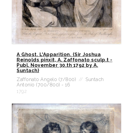
A Ghost. L'Apparition. (Sir Joshua
Reinolds pinxit, A. Zaffonato sculp.t -
Publ. November 30.th 1792 by A.
Suntach)
Zaffonato Angelo (7/800)
//
Suntach
Antonio (700/800) - 16
1792