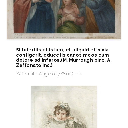
Si tuleritis et istum, et aliquid ei in via
contigerit, educetis canos meos cum
dolore ad inferos,(M. Murrough pinx. A.
Zaffonato inc.)
Zaffonato Angelo (7/800) - 10