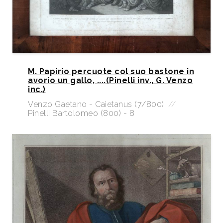
M. Papirio percuote col suo bastone in
avorio un gallo, ....(Pinelli inv., G. Venzo
inc.)
Venzo Gaetano - Caietanus (7/800)
//
Pinelli Bartolomeo (800) - 8