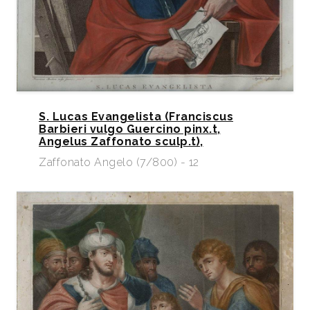
S. Lucas Evangelista (Franciscus
Barbieri vulgo Guercino pinx.t,
Angelus Zaffonato sculp.t),
Zaffonato Angelo (7/800) - 12