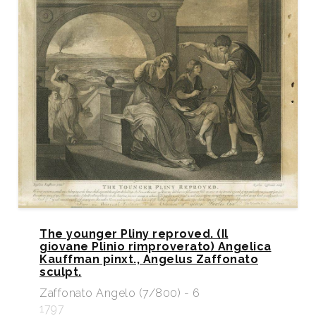
The younger Pliny reproved. (Il
giovane Plinio rimproverato) Angelica
Kauffman pinxt., Angelus Zaffonato
sculpt.
Zaffonato Angelo (7/800) - 6
1797