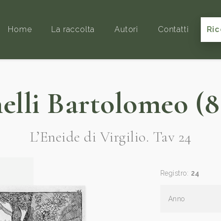
Home
La raccolta
Autori
Contatti
Ric
elli Bartolomeo (
L’Eneide di Virgilio. Tav 24
Registro:
24
Anno