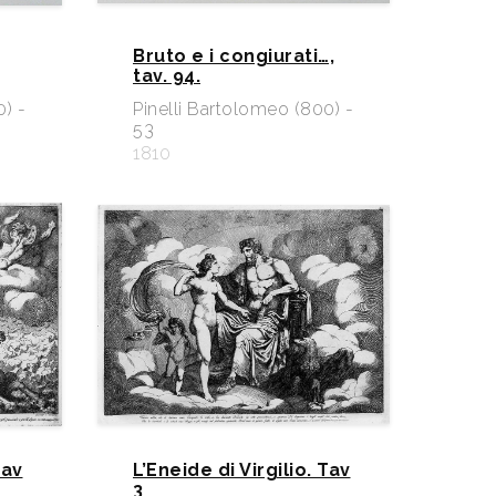
Bruto e i congiurati…,
tav. 94.
0) -
Pinelli Bartolomeo (800) -
53
1810
Tav
L’Eneide di Virgilio. Tav
3