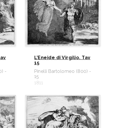
Tav
L’Eneide di Virgilio. Tav
15
0) -
Pinelli Bartolomeo (800) -
15
1811