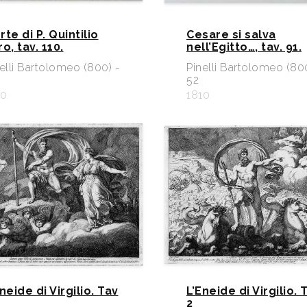
te di P. Quintilio
Cesare si salva
o, tav. 110.
nell’Egitto…, tav. 91.
elli Bartolomeo (800) -
Pinelli Bartolomeo (80
52
10
1810
neide di Virgilio. Tav
L’Eneide di Virgilio. 
2