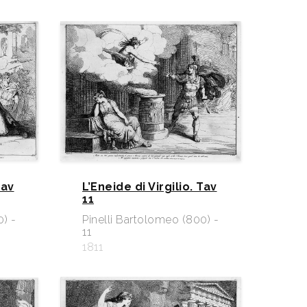
Tav
L’Eneide di Virgilio. Tav
11
0) -
Pinelli Bartolomeo (800) -
11
1811