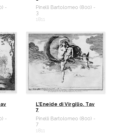
0) -
Pinelli Bartolomeo (800) -
3
1811
Tav
L’Eneide di Virgilio. Tav
7
0) -
Pinelli Bartolomeo (800) -
7
1811