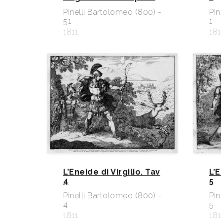
Pinelli Bartolomeo (800) -
Pin
51
1
1811
181
L’Eneide di Virgilio. Tav
L’E
4
5
Pinelli Bartolomeo (800) -
Pin
4
5
1811
181