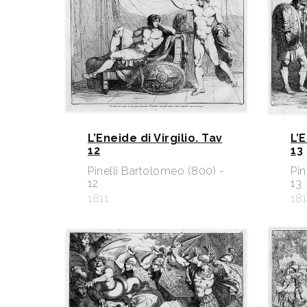
L’Eneide di Virgilio. Tav
L’E
12
13
Pinelli Bartolomeo (800) -
Pin
12
13
1811
181