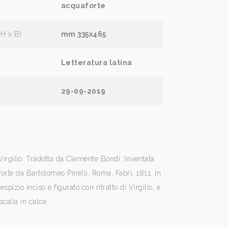
acquaforte
(H x B)
mm 335x465
Letteratura latina
29-09-2019
Virgilio. Tradotta da Clemente Bondi. Inventata
forte da Bartolomeo Pinelli, Roma, Fabri, 1811. In
espizio inciso e figurato con ritratto di Virgilio, e
calia in calce.