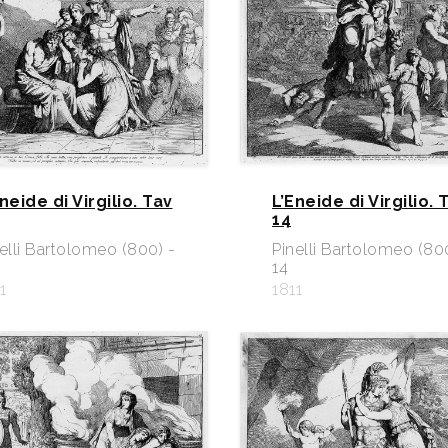
neide di Virgilio. Tav
L’Eneide di Virgilio. 
14
elli Bartolomeo (800) -
Pinelli Bartolomeo (80
14
1
1811