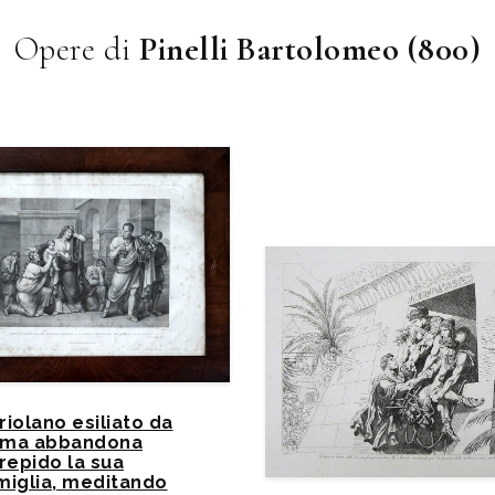
Opere di
Pinelli Bartolomeo (800)
riolano esiliato da
ma abbandona
trepido la sua
miglia, meditando