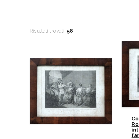
Risultati trovati:
58
Co
Ro
in
fa