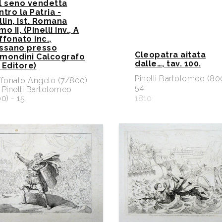
l seno vendetta
ntro la Patria -
llin, Ist. Romana
o II, (Pinelli inv., A
ffonato inc.,
ssano presso
Cleopatra aitata
mondini Calcografo
dalle…, tav. 100.
 Editore)
Pinelli Bartolomeo (80
ffonato Angelo (7/800)
54
Pinelli Bartolomeo
0) - 15
1810