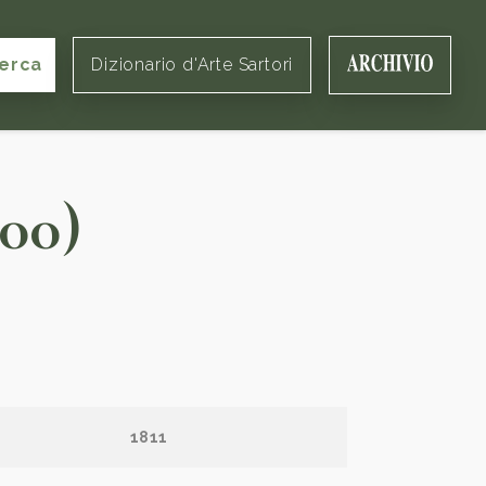
erca
Dizionario d'Arte Sartori
800)
1811