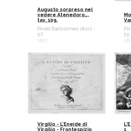
Augusto sorpreso nel
vedere Atenedoro…,
Mor
tav. 109.
Var
Pinelli Bartolomeo (800) -
Pin
57
55
1810
18
Virgilio - L’Eneide di
L’E
Virgilio - Frontespizio
1