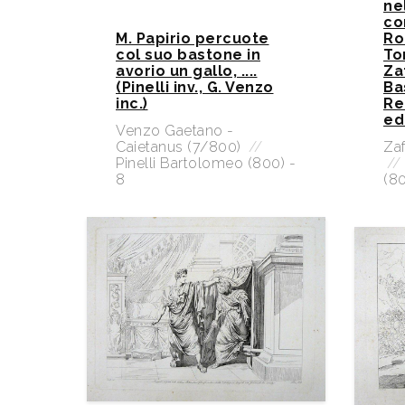
ne
co
M. Papirio percuote
Ro
col suo bastone in
Tom
avorio un gallo, ....
Za
(Pinelli inv., G. Venzo
Ba
inc.)
Re
ed
Venzo Gaetano -
Caietanus (7/800)
//
Za
Pinelli Bartolomeo (800) -
//
8
(80