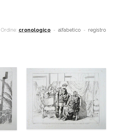
Ordine:
cronologico
-
alfabetico
-
registro