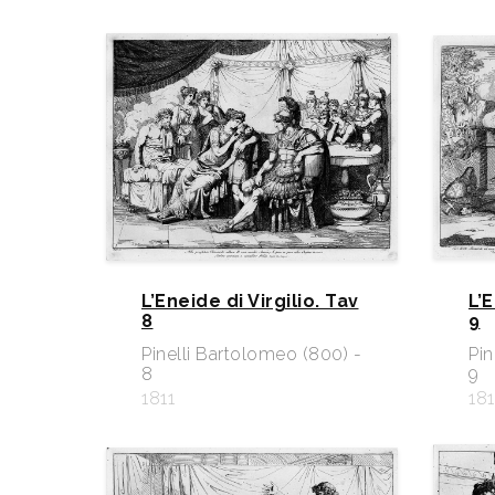
L’Eneide di Virgilio. Tav
L’E
8
9
Pinelli Bartolomeo (800) -
Pin
8
9
1811
181