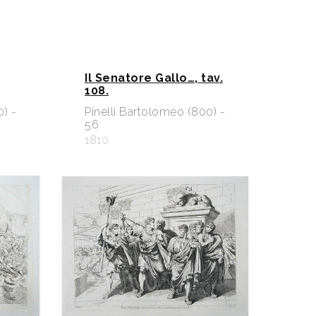
Il Senatore Gallo…, tav.
108.
0) -
Pinelli Bartolomeo (800) -
56
1810