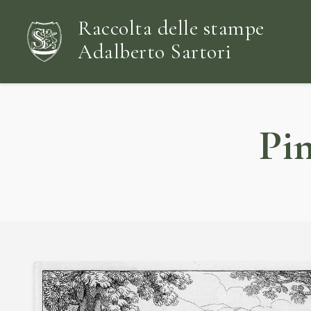
Raccolta delle stampe
Adalberto Sartori
Pin