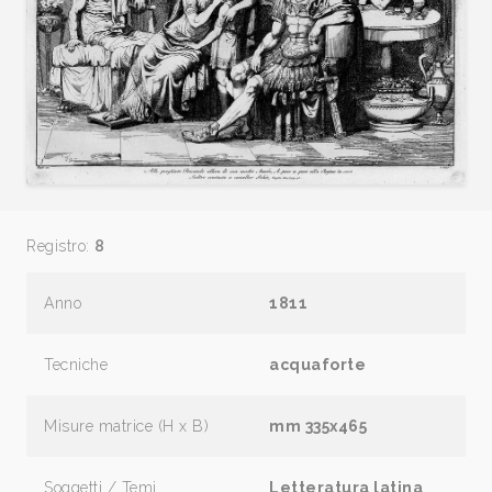
Registro:
8
Anno
1811
Tecniche
acquaforte
Misure matrice (H x B)
mm 335x465
Soggetti / Temi
Letteratura latina