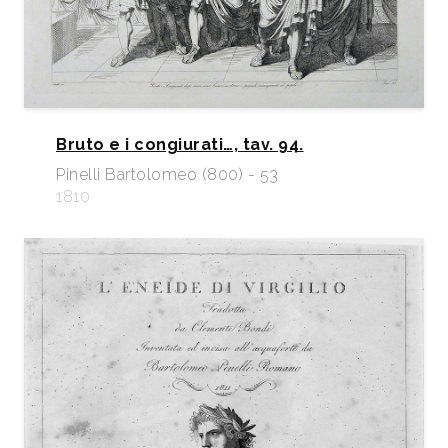
Bruto e i congiurati…, tav. 94.
Pinelli Bartolomeo (800) - 53
1810