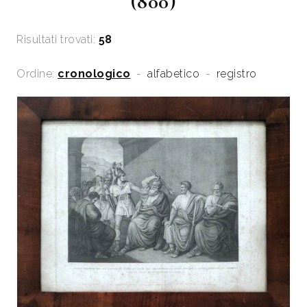
(800)
Risultati trovati:
58
Ordine:
cronologico
-
alfabetico
-
registro