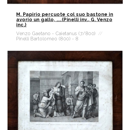
M. Papirio percuote col suo bastone in
avorio un gallo, ....(Pinelli inv., G. Venzo
inc.)
Venzo Gaetano - Caietanus (7/800)
//
Pinelli Bartolomeo (800) - 8