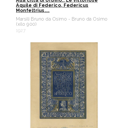
Alla città di Urbino.. Le vittoriose
Aquile di Federico, Federicus
Monfeltrius....
Marsili Bruno da Osimo - Bruno da Osimo
(xilo 900)
1927