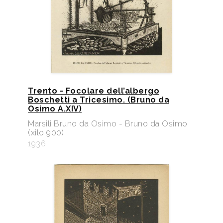
Trento - Focolare dell’albergo
Boschetti a Tricesimo. (Bruno da
Osimo A.XIV)
Marsili Bruno da Osimo - Bruno da Osimo
(xilo 900)
1936