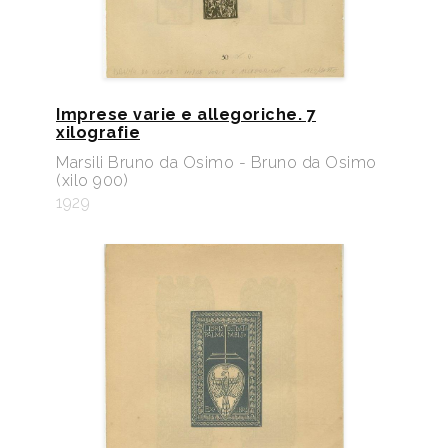
Imprese varie e allegoriche. 7
xilografie
Marsili Bruno da Osimo - Bruno da Osimo
(xilo 900)
1929