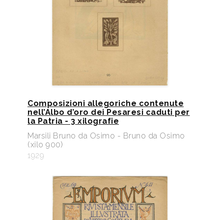
Composizioni allegoriche contenute
nell’Albo d’oro dei Pesaresi caduti per
la Patria - 3 xilografie
Marsili Bruno da Osimo - Bruno da Osimo
(xilo 900)
1929