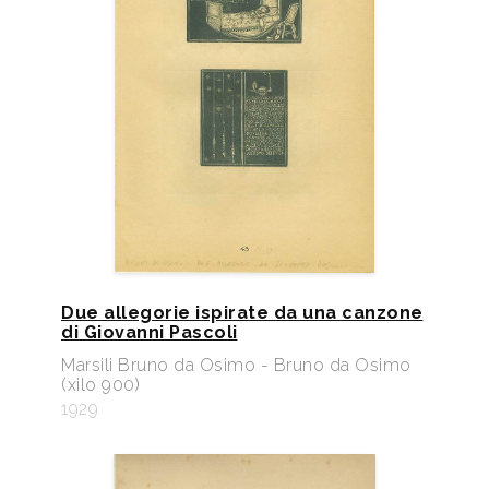
Due allegorie ispirate da una canzone
di Giovanni Pascoli
Marsili Bruno da Osimo - Bruno da Osimo
(xilo 900)
1929