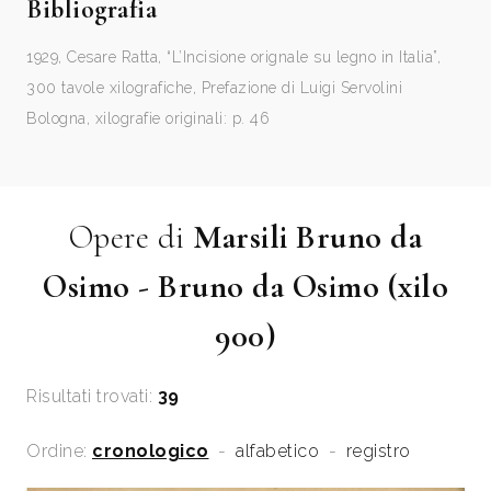
Bibliografia
1929, Cesare Ratta, “L’Incisione orignale su legno in Italia”,
300 tavole xilografiche, Prefazione di Luigi Servolini
Bologna, xilografie originali: p. 46
Opere di
Marsili Bruno da
Osimo - Bruno da Osimo (xilo
900)
Risultati trovati:
39
Ordine:
cronologico
-
alfabetico
-
registro