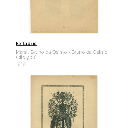
Ex Libris
Marsili Bruno da Osimo - Bruno da Osimo
(xilo 900)
1929