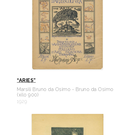
“ARIES”
Marsili Bruno da Osimo - Bruno da Osimo
(xilo 900)
1929