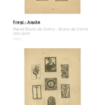
Fregi - Aquile
Marsili Bruno da Osimo - Bruno da Osimo
(xilo 900)
1929