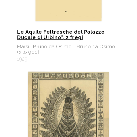
Le Aquile Feltresche del Palazzo
Ducale di Urbino”, 2 fregi
Marsili Bruno da Osimo - Bruno da Osimo
(xilo 900)
1929