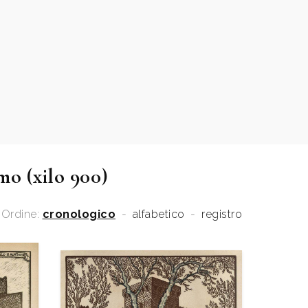
mo (xilo 900)
Ordine:
cronologico
-
alfabetico
-
registro