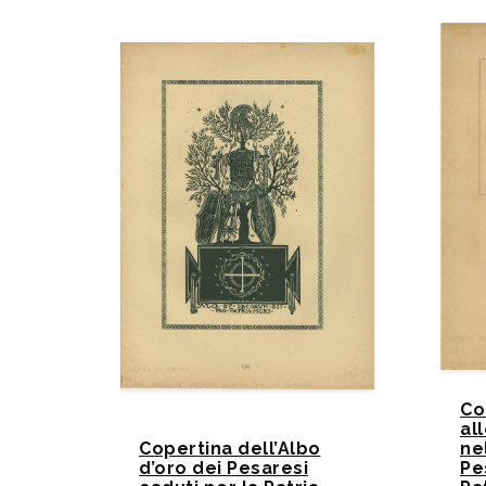
Co
al
Copertina dell’Albo
ne
d’oro dei Pesaresi
Pe