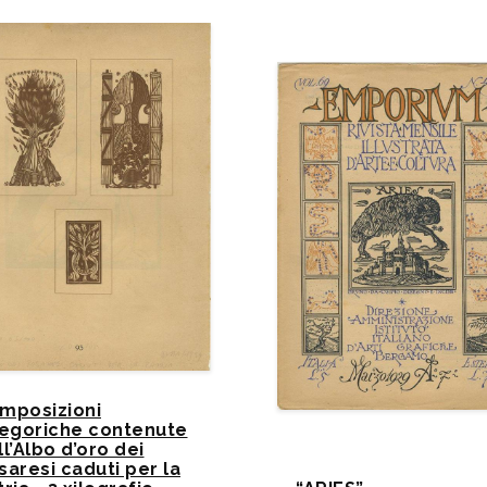
mposizioni
legoriche contenute
ll’Albo d’oro dei
saresi caduti per la