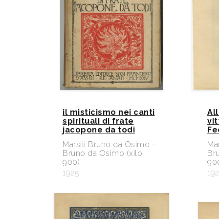
il misticismo nei canti
All
spirituali di frate
vi
jacopone da todi
Fe
Marsili Bruno da Osimo -
Mar
Bruno da Osimo (xilo
Br
900)
90
1925
19