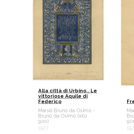
Alla città di Urbino.. Le
vittoriose Aquile di
Federico
Fr
Marsili Bruno da Osimo -
Mar
Bruno da Osimo (xilo
Br
900)
90
1927
19