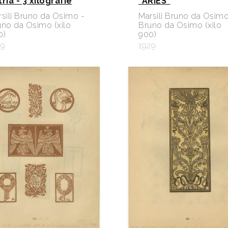
ria - 3 xilografie
“ARIES”
sili Bruno da Osimo -
Marsili Bruno da Osimo
uno da Osimo (xilo
Bruno da Osimo (xilo
0)
900)
29
1929