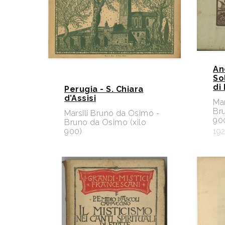
An
So
di
Perugia - S. Chiara
d’Assisi
Mar
Br
Marsili Bruno da Osimo -
900
Bruno da Osimo (xilo
900)
19