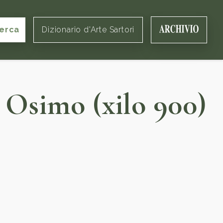
erca
Dizionario d'Arte Sartori
 Osimo (xilo 900)