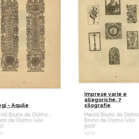
Imprese varie e
allegoriche. 7
egi - Aquile
xilografie
sili Bruno da Osimo -
Marsili Bruno da Osimo
uno da Osimo (xilo
Bruno da Osimo (xilo
0)
900)
29
1929