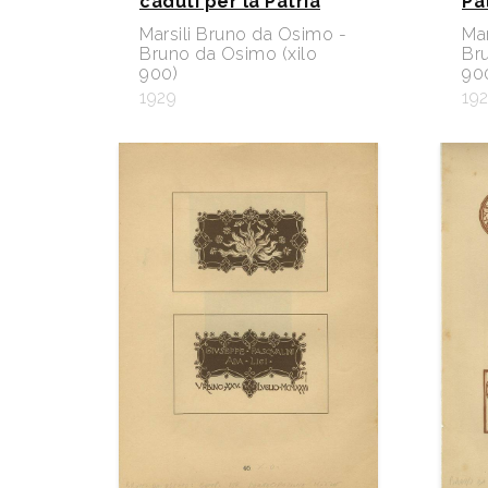
caduti per la Patria
Pat
Marsili Bruno da Osimo -
Mar
Bruno da Osimo (xilo
Br
900)
90
1929
19