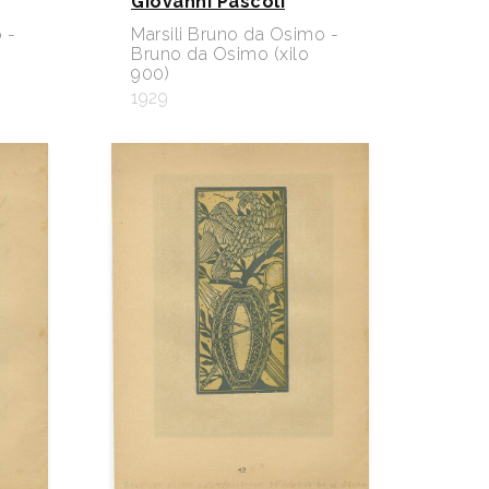
Giovanni Pascoli
 -
Marsili Bruno da Osimo -
Bruno da Osimo (xilo
900)
1929