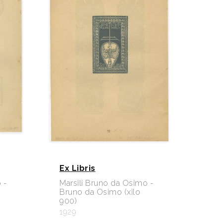
Ex Libris
 -
Marsili Bruno da Osimo -
Bruno da Osimo (xilo
900)
1929