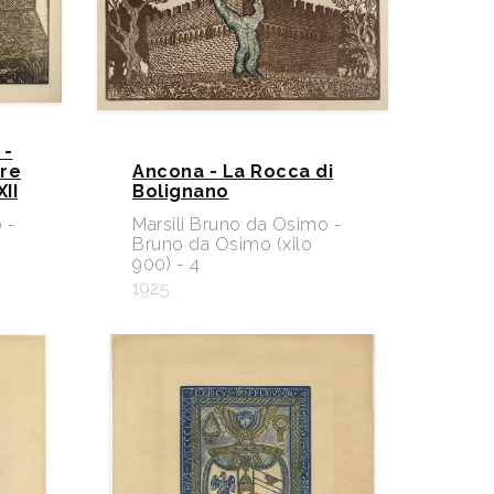
 -
ore
Ancona - La Rocca di
II
Bolignano
 -
Marsili Bruno da Osimo -
Bruno da Osimo (xilo
900) - 4
1925