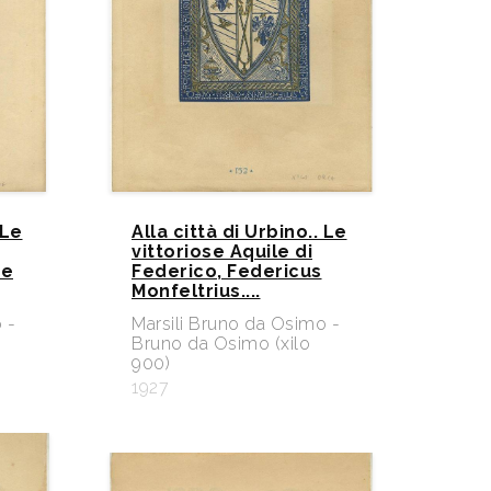
 Le
Alla città di Urbino.. Le
vittoriose Aquile di
ue
Federico, Federicus
Monfeltrius....
 -
Marsili Bruno da Osimo -
Bruno da Osimo (xilo
900)
1927