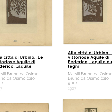
Alla città di Urbino..
a città di Urbino.. Le
vittoriose Aquile di
ttoriose Aquile di
Federico, ..aquile d
derico, ..aquile
legni
sili Bruno da Osimo -
Marsili Bruno da Osimo
uno da Osimo (xilo
Bruno da Osimo (xilo
0)
900)
27
1927