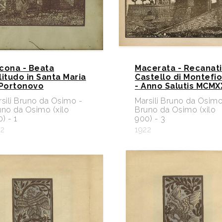
cona - Beata
Macerata - Recanati
litudo in Santa Maria
Castello di Montefi
 Portonovo
- Anno Salutis MCMXX
sili Bruno da Osimo -
Marsili Bruno da Osimo
uno da Osimo (xilo
Bruno da Osimo (xilo
) - 1
900) - 3
22
1922