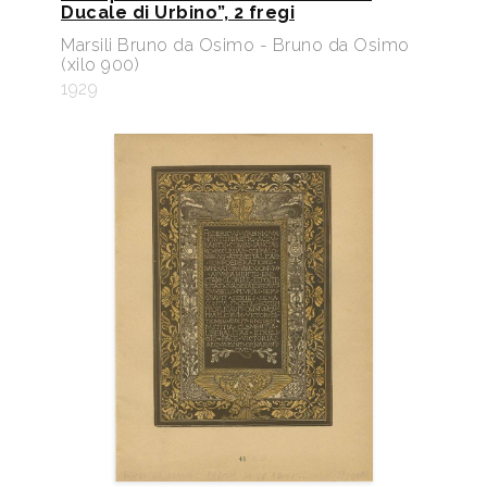
Ducale di Urbino”, 2 fregi
Marsili Bruno da Osimo - Bruno da Osimo
(xilo 900)
1929