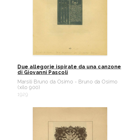
Due allegorie ispirate da una canzone
di Giovanni Pascoli
Marsili Bruno da Osimo - Bruno da Osimo
(xilo 900)
1929