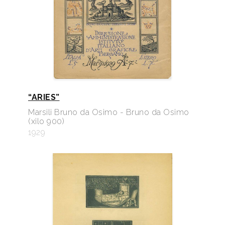
“ARIES”
Marsili Bruno da Osimo - Bruno da Osimo
(xilo 900)
1929