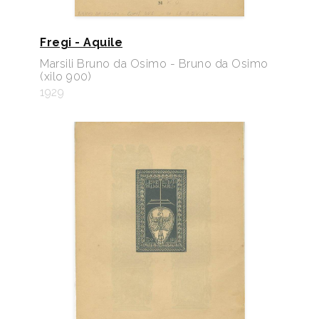
Fregi - Aquile
Marsili Bruno da Osimo - Bruno da Osimo
(xilo 900)
1929