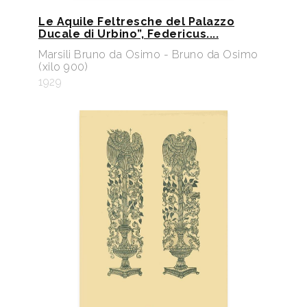
Le Aquile Feltresche del Palazzo
Ducale di Urbino”, Federicus....
Marsili Bruno da Osimo - Bruno da Osimo
(xilo 900)
1929