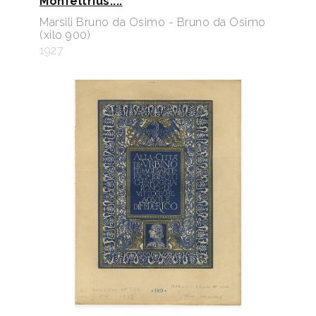
Monfeltrius....
Marsili Bruno da Osimo - Bruno da Osimo
(xilo 900)
1927