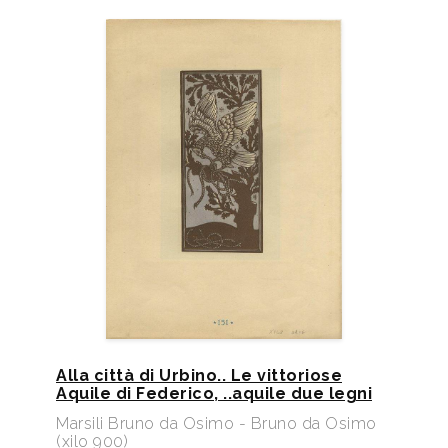
Alla città di Urbino.. Le vittoriose
Aquile di Federico, ..aquile due legni
Marsili Bruno da Osimo - Bruno da Osimo
(xilo 900)