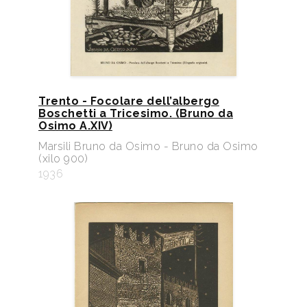
Trento - Focolare dell’albergo
Boschetti a Tricesimo. (Bruno da
Osimo A.XIV)
Marsili Bruno da Osimo - Bruno da Osimo
(xilo 900)
1936