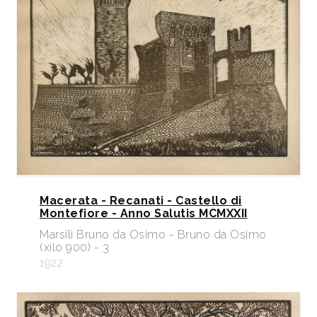
Macerata - Recanati - Castello di
Montefiore - Anno Salutis MCMXXII
Marsili Bruno da Osimo - Bruno da Osimo
(xilo 900) - 3
1922