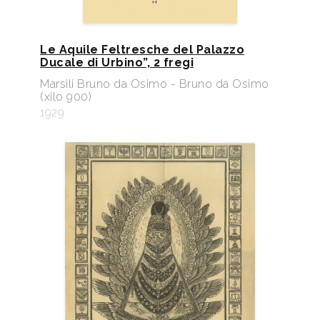
Le Aquile Feltresche del Palazzo
Ducale di Urbino”, 2 fregi
Marsili Bruno da Osimo - Bruno da Osimo
(xilo 900)
1929