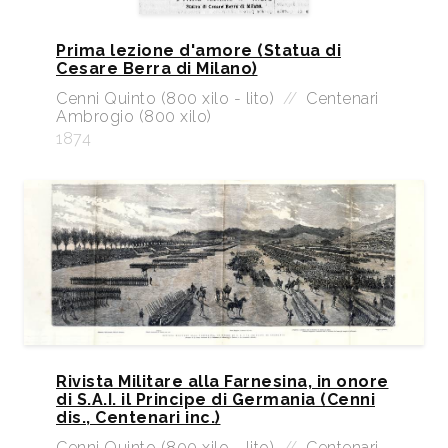
Prima lezione d'amore (Statua di
Cesare Berra di Milano)
Cenni Quinto (800 xilo - lito)
//
Centenari
Ambrogio (800 xilo)
1874
Rivista Militare alla Farnesina, in onore
di S.A.I. il Principe di Germania (Cenni
dis., Centenari inc.)
Cenni Quinto (800 xilo - lito)
//
Centenari