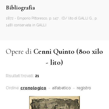
Bibliografia
1872 - Emporio Pittoresco, p. 147 . (D/ lito di GALLI G., p.
148) conservata in GALLI
Opere di
Cenni Quinto (800 xilo
- lito)
Risultati trovati:
21
Ordine:
cronologico
-
alfabetico
-
registro