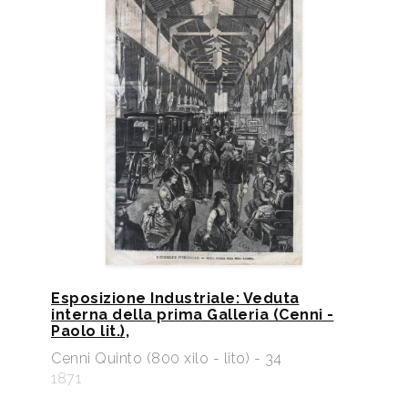
Esposizione Industriale: Veduta
interna della prima Galleria (Cenni -
Paolo lit.),
Cenni Quinto (800 xilo - lito) - 34
1871