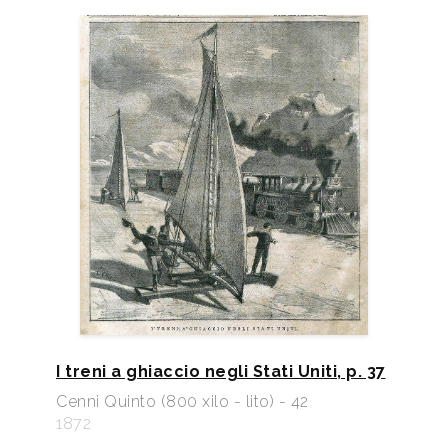
I treni a ghiaccio negli Stati Uniti, p. 37
Cenni Quinto (800 xilo - lito) - 42
1872