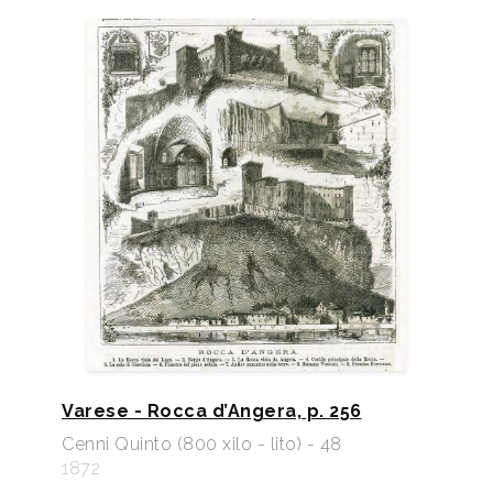
Varese - Rocca d’Angera, p. 256
Cenni Quinto (800 xilo - lito) - 48
1872