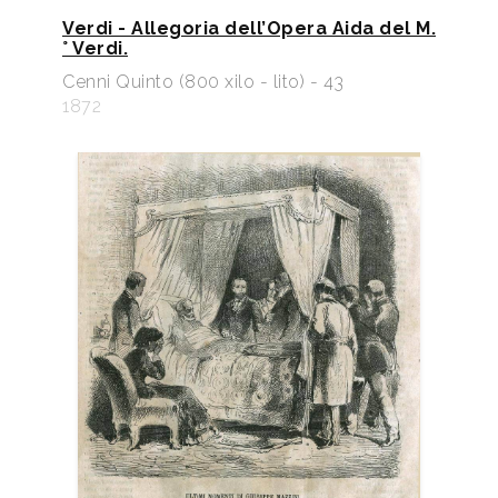
Verdi - Allegoria dell’Opera Aida del M.
° Verdi.
Cenni Quinto (800 xilo - lito) - 43
1872