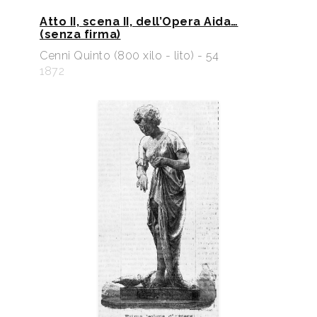
Atto II, scena II, dell’Opera Aida…
(senza firma)
Cenni Quinto (800 xilo - lito) - 54
1872