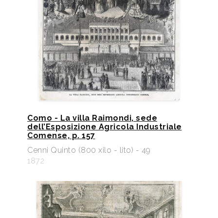
Como - La villa Raimondi, sede
dell’Esposizione Agricola Industriale
Comense, p. 157
Cenni Quinto (800 xilo - lito) - 49
1872