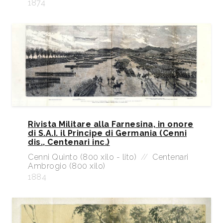
1874
Rivista Militare alla Farnesina, in onore
di S.A.I. il Principe di Germania (Cenni
dis., Centenari inc.)
Cenni Quinto (800 xilo - lito)
//
Centenari
Ambrogio (800 xilo)
1884