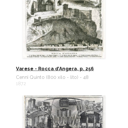
Varese - Rocca d’Angera, p. 256
Cenni Quinto (800 xilo - lito) - 48
1872