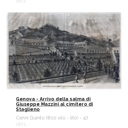
1872
Genova - Arrivo della salma di
Giuseppe Mazzini al cimitero di
Staglieno
Cenni Quinto (800 xilo - lito) - 47
1872