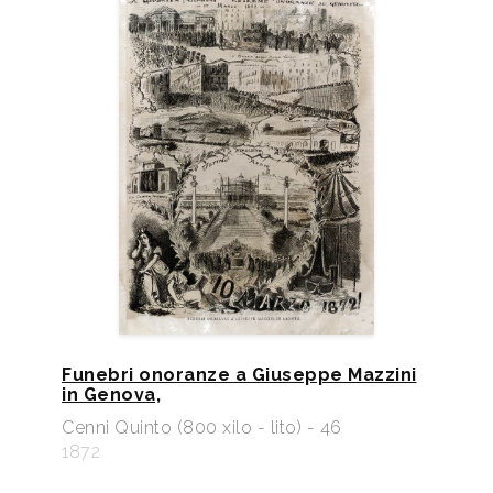
Funebri onoranze a Giuseppe Mazzini
in Genova,
Cenni Quinto (800 xilo - lito) - 46
1872