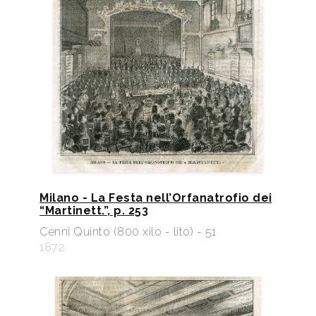
Milano - La Festa nell’Orfanatrofio dei
“Martinett.”, p. 253
Cenni Quinto (800 xilo - lito) - 51
1872