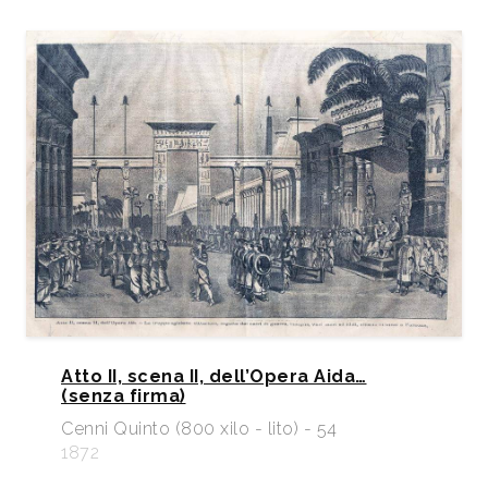
Atto II, scena II, dell’Opera Aida…
(senza firma)
Cenni Quinto (800 xilo - lito) - 54
1872