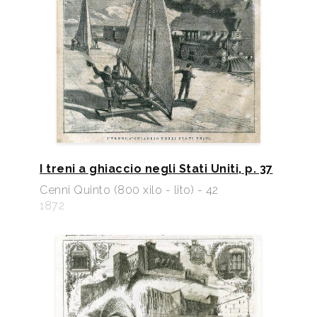
I treni a ghiaccio negli Stati Uniti, p. 37
Cenni Quinto (800 xilo - lito) - 42
1872