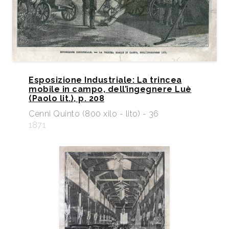
Esposizione Industriale: La trincea
mobile in campo, dell’ingegnere Luè
(Paolo lit.), p. 208
Cenni Quinto (800 xilo - lito) - 36
1871