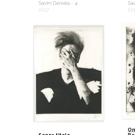
Savini Daniela - 4
Sav
2017
20
Om