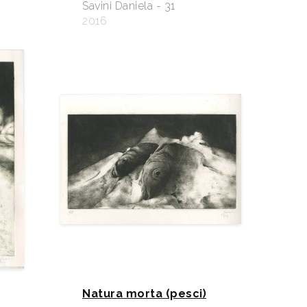
Savini Daniela - 31
2016
Natura morta (pesci)