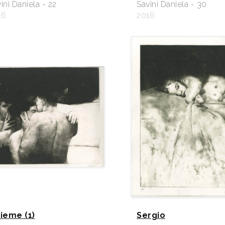
ini Daniela - 22
Savini Daniela - 30
16
2016
sieme (1)
Sergio