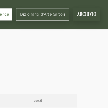
erca
Dizionario d'Arte Sartori
2016