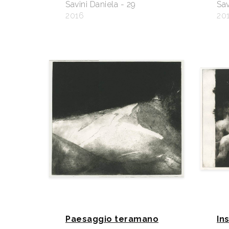
Savini Daniela - 29
Sav
2016
20
Paesaggio teramano
In