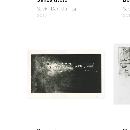
Senza titolo
Bo
Savini Daniela - 14
Sav
2017
20