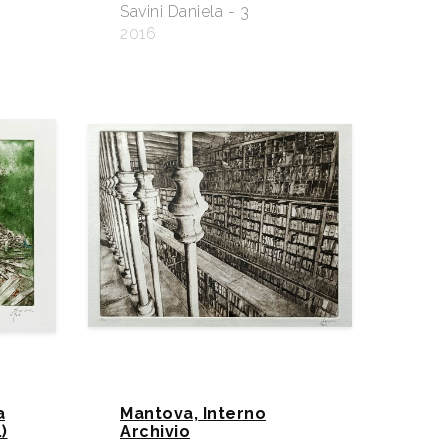
Savini Daniela - 3
2016
a
Mantova, Interno
)
Archivio