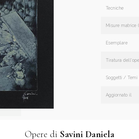
Tecniche
Misure matrice 
Esemplare
Tiratura dell'op
Soggetti / Temi
Aggiornato il
Opere di
Savini Daniela