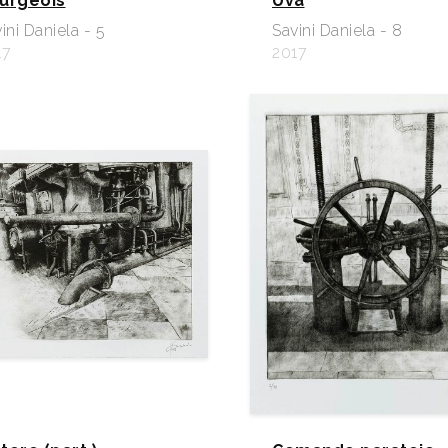
urgeois
Uva
ini Daniela - 5
Savini Daniela - 8
17
2017