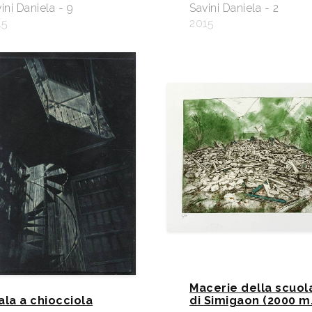
ini Daniela - 9
Savini Daniela - 2
15
2015
Macerie della scuol
ala a chiocciola
di Simigaon (2000 m.