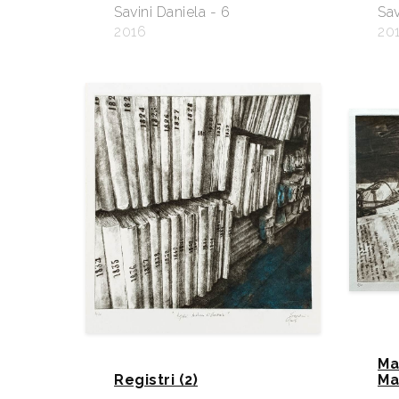
Savini Daniela - 6
Sav
2016
20
Ma
Registri (2)
Ma