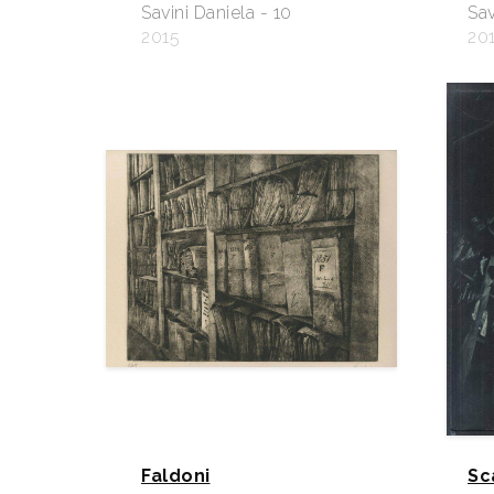
Savini Daniela - 10
Sav
2015
20
Faldoni
Sc