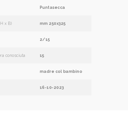
Puntasecca
(H x B)
mm 250x325
2/15
era conosciuta
15
madre col bambino
16-10-2023