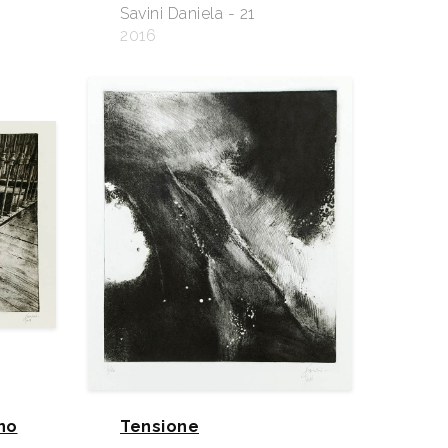
Savini Daniela - 21
2016
no
Tensione