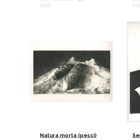
2016
20
Natura morta (pesci)
Se