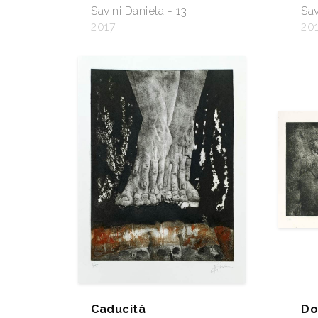
Savini Daniela - 13
Sav
2017
20
Caducità
Do