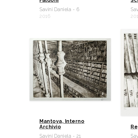
Faldoni
Sc
Savini Daniela - 6
Sav
2016
20
Mantova, Interno
Archivio
Reg
Savini Daniela - 21
Sav