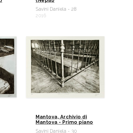
)
(Nepal)
Savini Daniela - 28
2016
Mantova, Archivio di
Mantova - Primo piano
Savini Daniela - 30