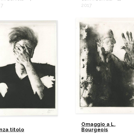
17
2017
Omaggio a L.
nza titolo
Bourgeois