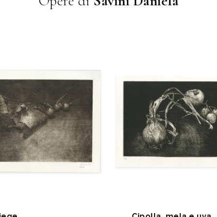
Opere di
Savini Daniela
liege
Cipolla, mela e uva