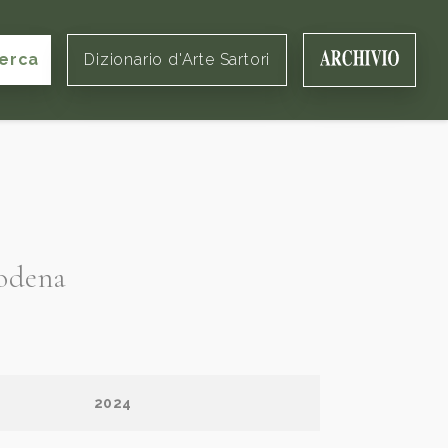
erca
Dizionario d'Arte Sartori
Modena
2024