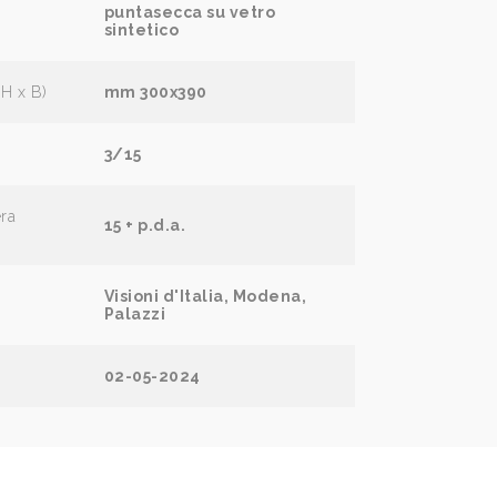
puntasecca su vetro
sintetico
(H x B)
mm 300x390
3/15
era
15 + p.d.a.
Visioni d'Italia, Modena,
Palazzi
02-05-2024