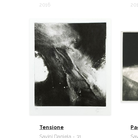
2016
20
Tensione
Pa
Savini Daniela - 31
Sav