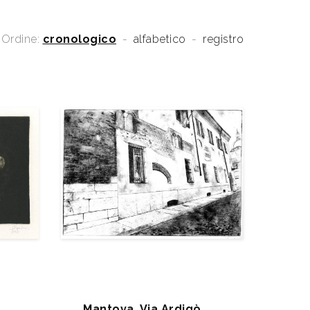
Ordine:
cronologico
-
alfabetico
-
registro
Mantova, Via Ardigò