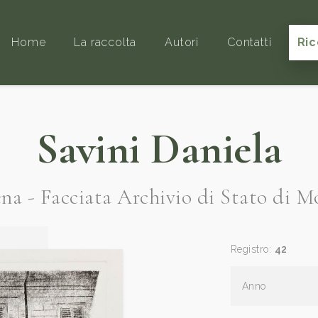
Home
La raccolta
Autori
Contatti
Ric
Savini Daniela
a - Facciata Archivio di Stato di 
Registro:
42
Anno