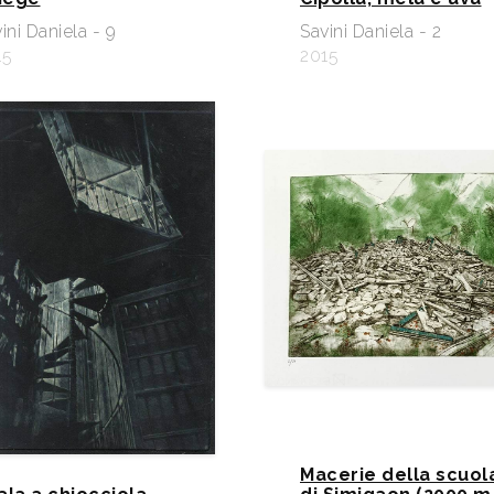
ini Daniela - 9
Savini Daniela - 2
15
2015
Macerie della scuol