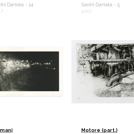
ini Daniela - 14
Savini Daniela - 5
17
2017
mani
Motore (part.)