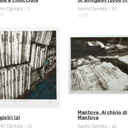
ala a chiocciola
di Simigaon (2000 m.
ini Daniela - 7
Savini Daniela - 27
16
2016
Mantova, Archivio di
istri (2)
Mantova
ini Daniela - 29
Savini Daniela - 22