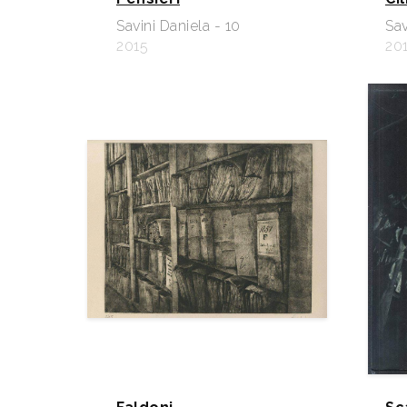
Savini Daniela - 10
Sav
2015
20