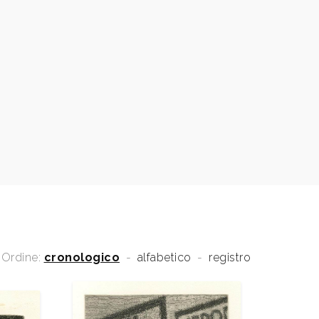
Ordine:
cronologico
-
alfabetico
-
registro