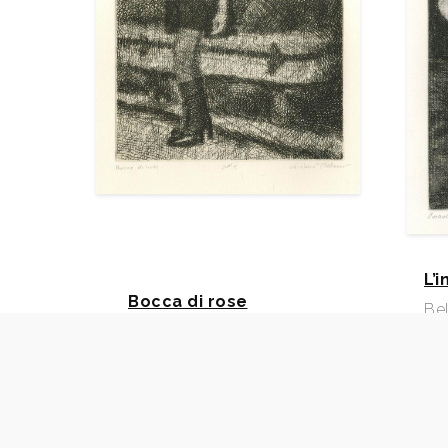
L’
Bocca di rose
Bel
Bellomi Tiziano - 9
19