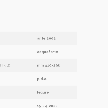
ante 2002
acquaforte
(H x B)
mm 410x295
p.d.a.
Figure
15-04-2020