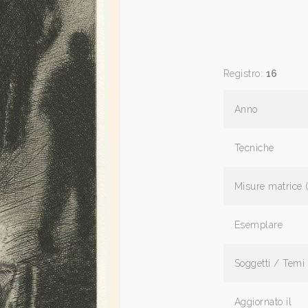
Registro:
16
Anno
Tecniche
Misure matrice 
Esemplare
Soggetti / Temi
Aggiornato il