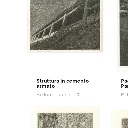
Struttura in cemento
Pa
armato
Pa
Bellomi Tiziano - 17
Bel