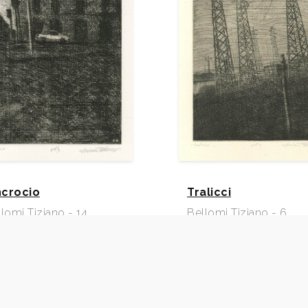
incrocio
Tralicci
lomi Tiziano - 14
Bellomi Tiziano - 6
66
1967