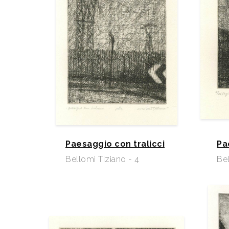
Paesaggio con tralicci
Pa
Bellomi Tiziano - 4
Bel