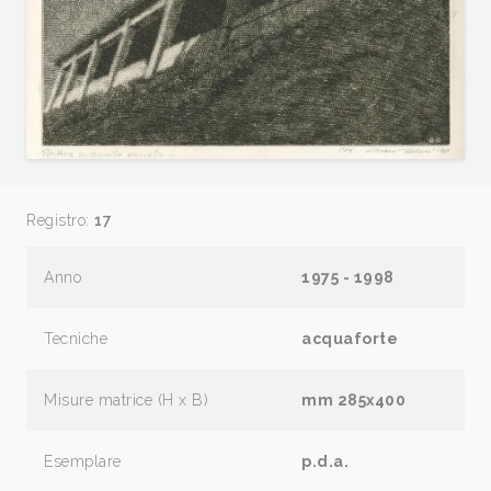
Registro:
17
Anno
1975 - 1998
Tecniche
acquaforte
Misure matrice (H x B)
mm 285x400
Esemplare
p.d.a.