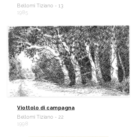
Bellomi Tiziano - 13
1985
Viottolo di campagna
Bellomi Tiziano - 22
1998