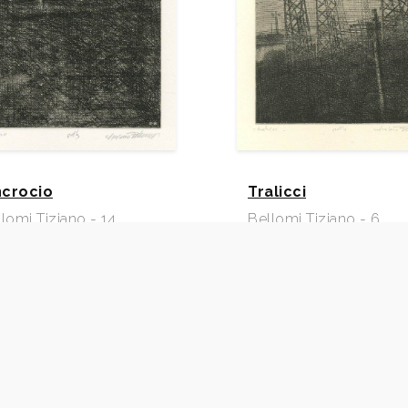
incrocio
Tralicci
lomi Tiziano - 14
Bellomi Tiziano - 6
66
1967