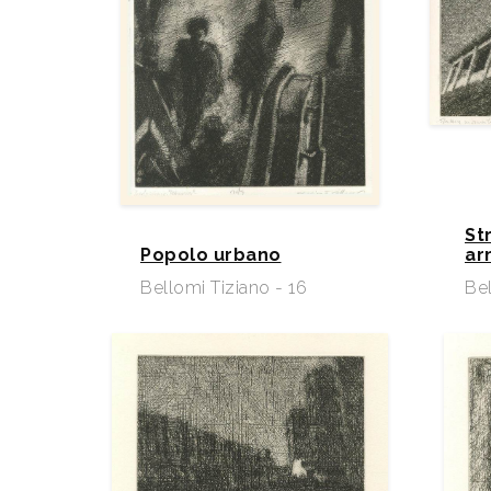
St
Popolo urbano
ar
Bellomi Tiziano - 16
Bel