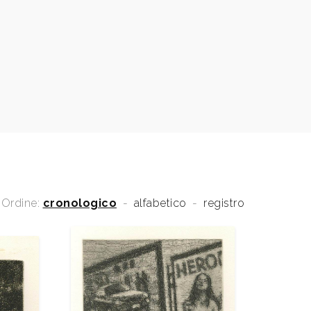
Ordine:
cronologico
-
alfabetico
-
registro