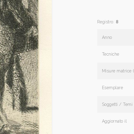
Registro:
8
Anno
Tecniche
Misure matrice 
Esemplare
Soggetti / Temi
Aggiornato il