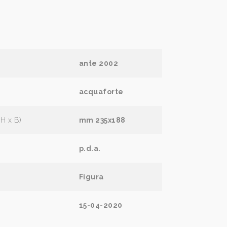
ante 2002
acquaforte
(H x B)
mm 235x188
p.d.a.
Figura
15-04-2020