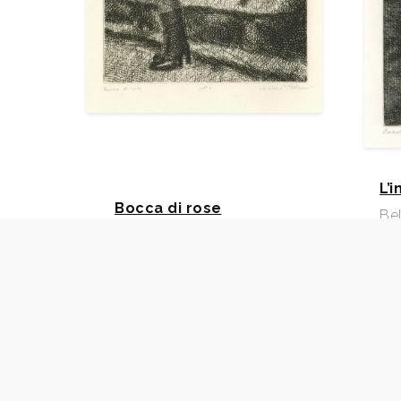
L’
Bocca di rose
Bel
Bellomi Tiziano - 9
19