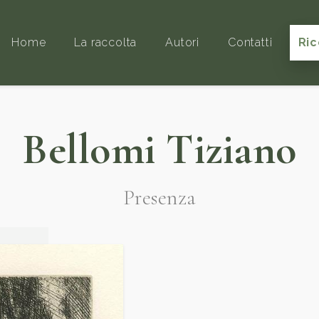
Home
La raccolta
Autori
Contatti
Ric
Bellomi Tiziano
Presenza