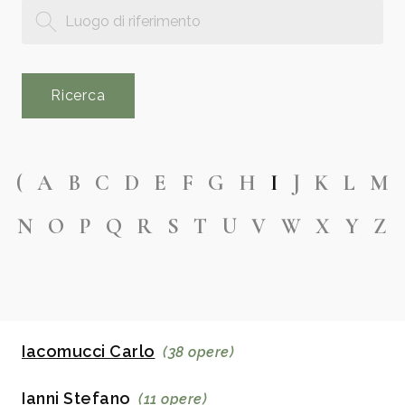
Ricerca
(
A
B
C
D
E
F
G
H
I
J
K
L
M
N
O
P
Q
R
S
T
U
V
W
X
Y
Z
Iacomucci Carlo
(38 opere)
Ianni Stefano
(11 opere)