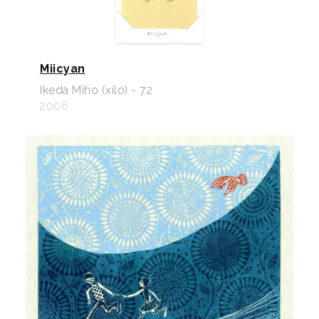
Miicyan
Ikeda Miho (xilo) - 72
2006