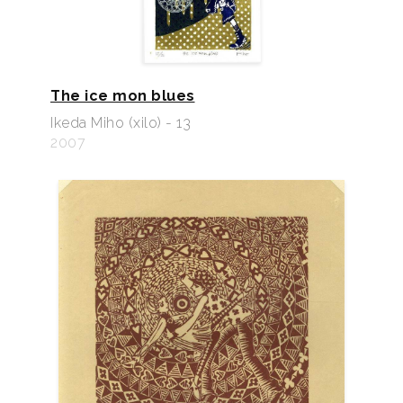
The ice mon blues
Ikeda Miho (xilo) - 13
2007