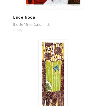
Luce fioca
Ikeda Miho (xilo) - 16
2009