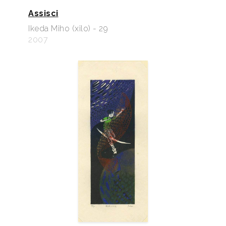
Assisci
Ikeda Miho (xilo) - 29
2007