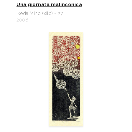
Una giornata malinconica
Ikeda Miho (xilo) - 27
2008