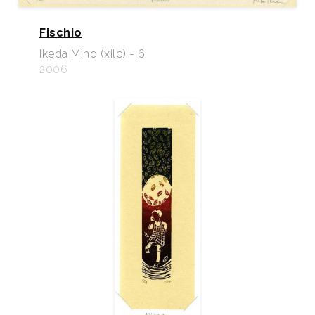
Fischio
Ikeda Miho (xilo) - 6
2006