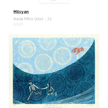
Miicyan
Ikeda Miho (xilo) - 72
2006