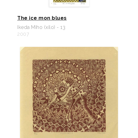
The ice mon blues
Ikeda Miho (xilo) - 13
2007