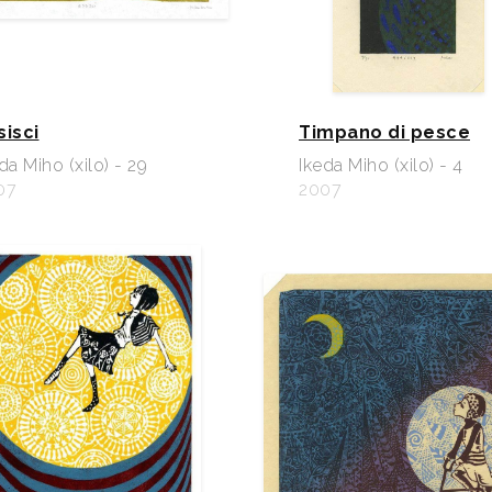
sisci
Timpano di pesce
da Miho (xilo) - 29
Ikeda Miho (xilo) - 4
07
2007