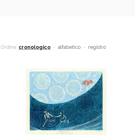
Ordine:
cronologico
-
alfabetico
-
registro