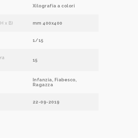
Xilografia a colori
(H x B)
mm 400x400
1/15
era
15
Infanzia, Fiabesco,
Ragazza
22-09-2019