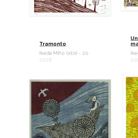
Un
Tramonto
ma
Ikeda Miho (xilo) - 20
Ike
2008
20