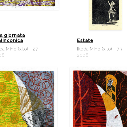
a giornata
linconica
Estate
da Miho (xilo) - 27
Ikeda Miho (xilo) - 73
08
2008