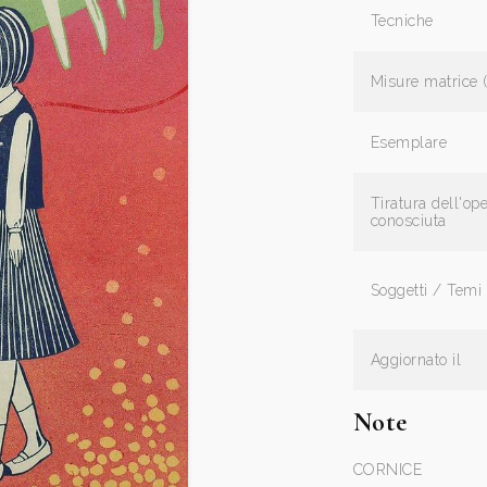
Tecniche
Misure matrice 
Esemplare
Tiratura dell'op
conosciuta
Soggetti / Temi
Aggiornato il
Note
CORNICE