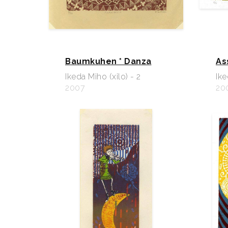
Baumkuhen * Danza
As
Ikeda Miho (xilo) - 2
Ike
2007
20