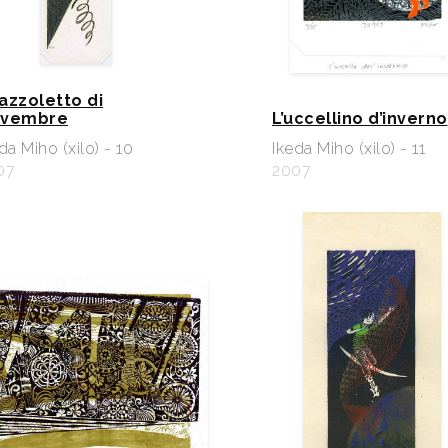
fazzoletto di
vembre
L’uccellino d’inverno
da Miho (xilo) - 10
Ikeda Miho (xilo) - 11
07
2007