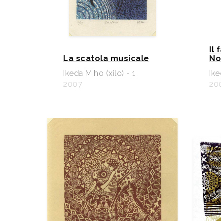
Il 
La scatola musicale
No
Ikeda Miho (xilo) - 1
Ike
2007
20