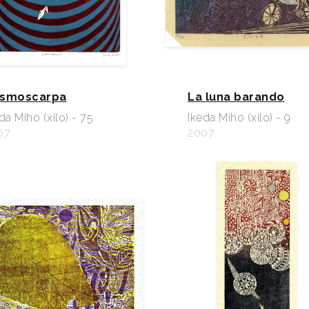
smoscarpa
La luna barando
da Miho (xilo) - 75
Ikeda Miho (xilo) - 9
07
2007