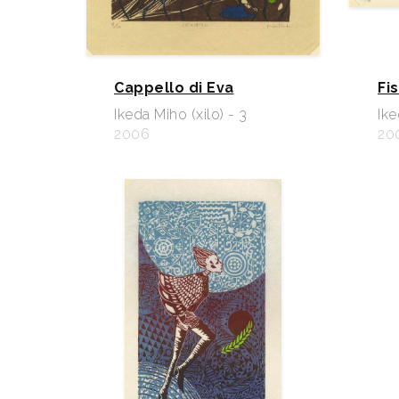
Cappello di Eva
Fi
Ikeda Miho (xilo) - 3
Ike
2006
20