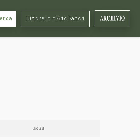
erca
Dizionario d'Arte Sartori
2018