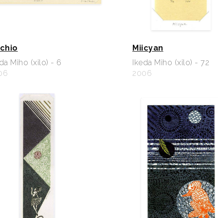
schio
Miicyan
da Miho (xilo) - 6
Ikeda Miho (xilo) - 72
06
2006