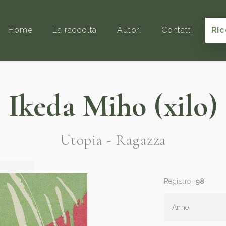
Home
La raccolta
Autori
Contatti
Ric
Ikeda Miho (xilo)
Utopia - Ragazza
Registro:
98
Anno