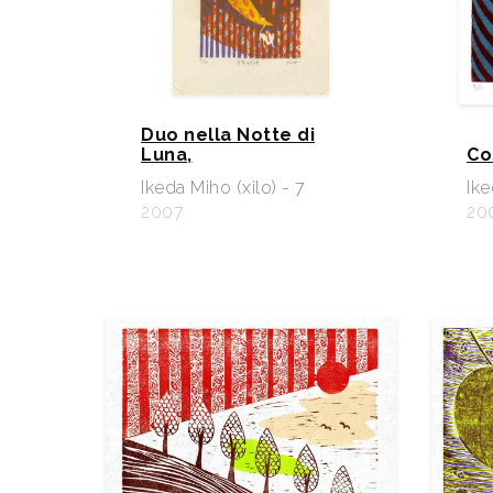
Duo nella Notte di
Luna,
Co
Ikeda Miho (xilo) - 7
Ike
2007
20