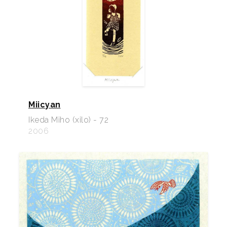
Miicyan
Ikeda Miho (xilo) - 72
2006