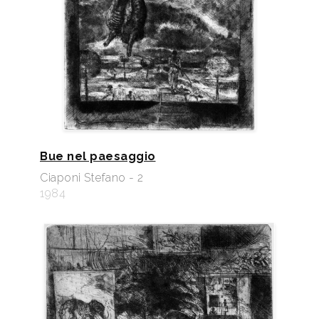
Bue nel paesaggio
Ciaponi Stefano - 2
1984