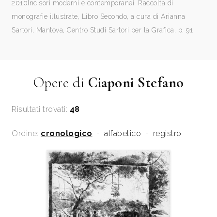
2010
Incisori moderni e contemporanei. Raccolta di
monografie illustrate, Libro Secondo, a cura di Arianna
Sartori, Mantova, Centro Studi Sartori per la Grafica, p. 91
Opere di
Ciaponi Stefano
Risultati trovati:
48
Ordine:
cronologico
-
alfabetico
-
registro