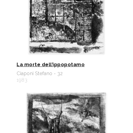
La morte dell’ippopotamo
Ciaponi Stefano - 32
1983