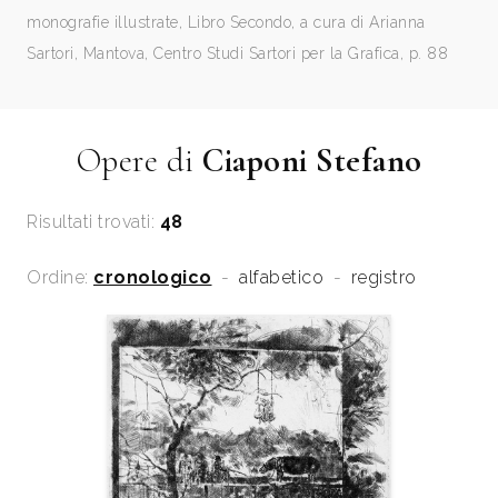
monografie illustrate, Libro Secondo, a cura di Arianna
Sartori, Mantova, Centro Studi Sartori per la Grafica, p. 88
Opere di
Ciaponi Stefano
Risultati trovati:
48
Ordine:
cronologico
-
alfabetico
-
registro