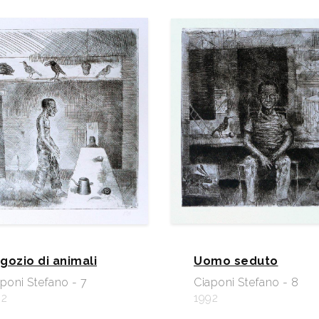
gozio di animali
Uomo seduto
poni Stefano - 7
Ciaponi Stefano - 8
92
1992