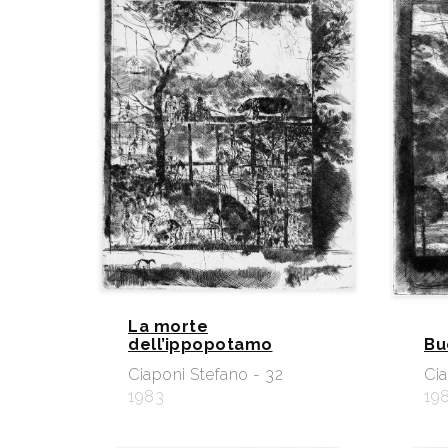
La morte
dell’ippopotamo
Bu
Ciaponi Stefano - 32
Cia
1983
19