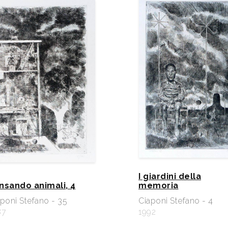
I giardini della
nsando animali, 4
memoria
poni Stefano - 35
Ciaponi Stefano - 4
87
1992