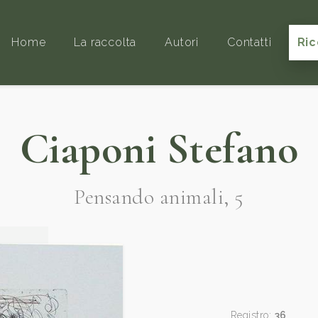
Home
La raccolta
Autori
Contatti
Ric
Ciaponi Stefano
Pensando animali, 5
Registro:
36