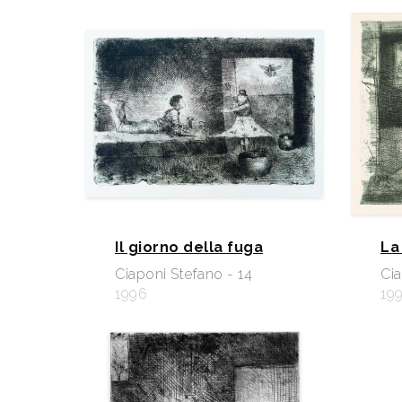
Il giorno della fuga
La
Ciaponi Stefano - 14
Cia
1996
19