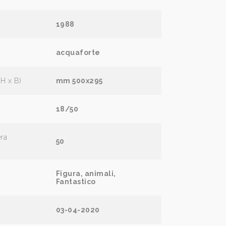
1988
acquaforte
(H x B)
mm 500x295
18/50
era
50
Figura, animali,
Fantastico
03-04-2020