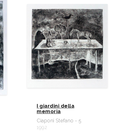
I giardini della
memoria
Ciaponi Stefano - 5
1992