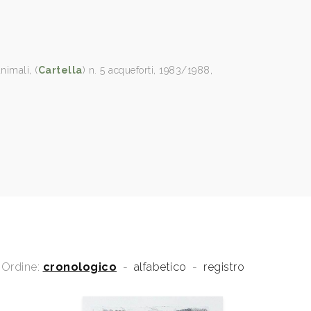
nimali, (
Cartella
) n. 5 acqueforti, 1983/1988,
Ordine:
cronologico
-
alfabetico
-
registro