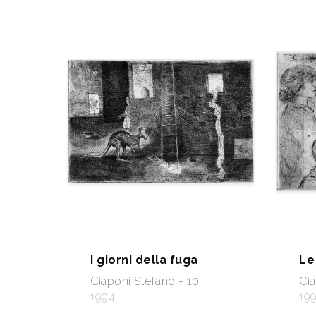
I giorni della fuga
Le
Ciaponi Stefano - 10
Cia
1994
19