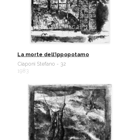
La morte dell’ippopotamo
Ciaponi Stefano - 32
1983