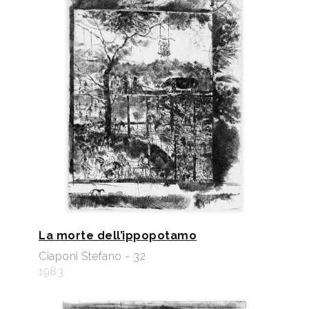
La morte dell’ippopotamo
Ciaponi Stefano - 32
1983