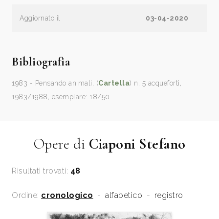
Aggiornato il
03-04-2020
Bibliografia
1983 - Pensando animali, (
Cartella
) n. 5 acqueforti,
1983/1988, esemplare: 18/50.
Opere di
Ciaponi Stefano
Risultati trovati:
48
Ordine:
cronologico
-
alfabetico
-
registro