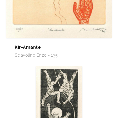
Kir-Amante
Sciavolino Enzo - 135