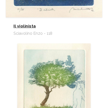
Il violinista
Sciavolino Enzo - 118