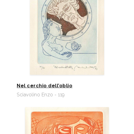
Nel cerchio dell’oblio
Sciavolino Enzo - 119