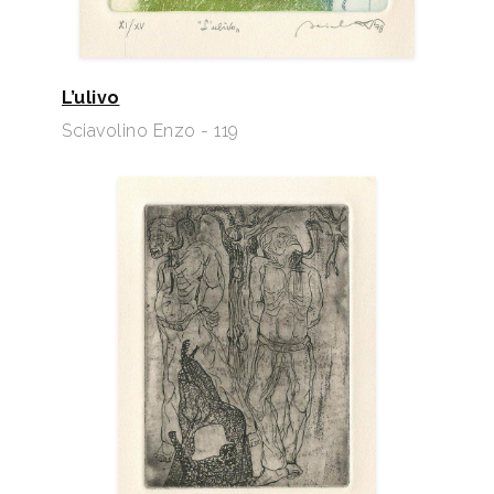
L’ulivo
Sciavolino Enzo - 119