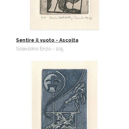
Sentire il vuoto - Ascolta
Sciavolino Enzo - 105