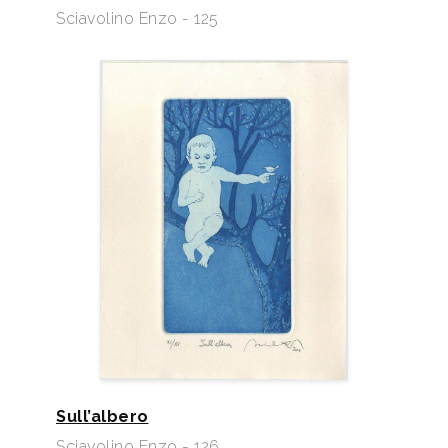
Sciavolino Enzo - 125
Sull’albero
Sciavolino Enzo - 126