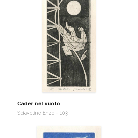
Cader nel vuoto
Sciavolino Enzo - 103