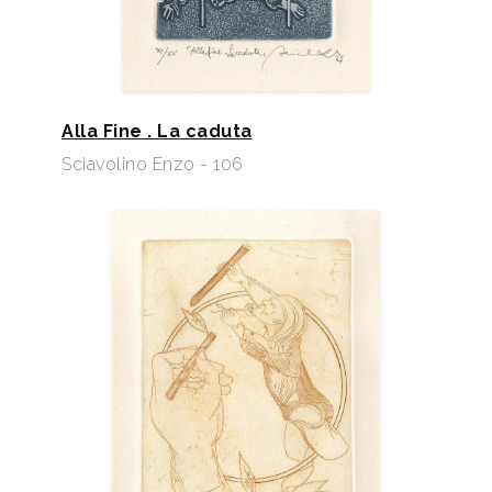
Alla Fine . La caduta
Sciavolino Enzo - 106