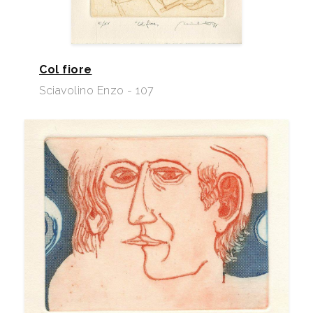
Col fiore
Sciavolino Enzo - 107