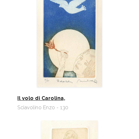
Il volo di Carolina,
Sciavolino Enzo - 130