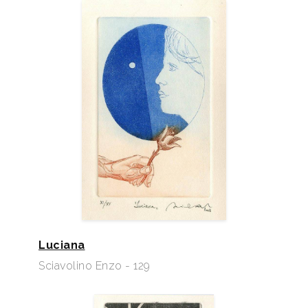
Luciana
Sciavolino Enzo - 129