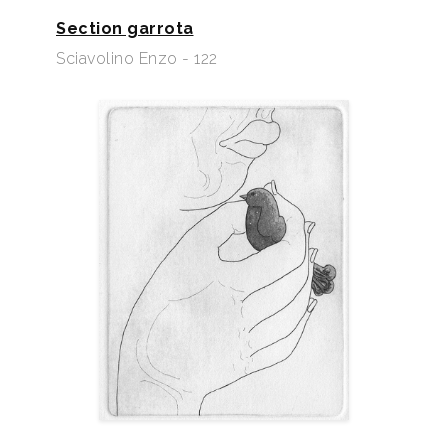
Section garrota
Sciavolino Enzo - 122