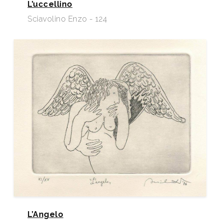
L’uccellino
Sciavolino Enzo - 124
L’Angelo