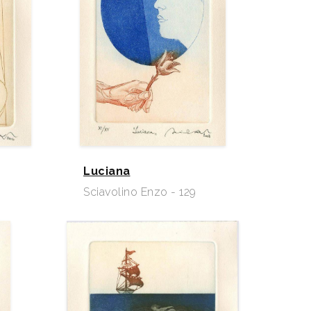
Luciana
Sciavolino Enzo - 129