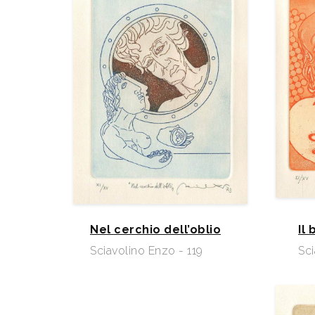
Nel cerchio dell’oblio
Il
Sciavolino Enzo - 119
Sci