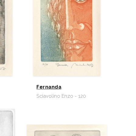
Fernanda
Sciavolino Enzo - 120