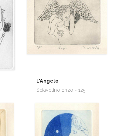
L’Angelo
Sciavolino Enzo - 125