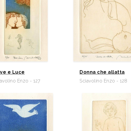
ve e Luce
Donna che allatta
avolino Enzo - 127
Sciavolino Enzo - 128