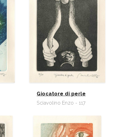
Giocatore di perle
Sciavolino Enzo - 117