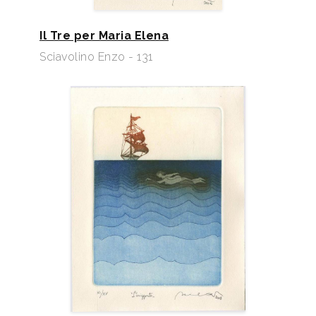
Il Tre per Maria Elena
Sciavolino Enzo - 131