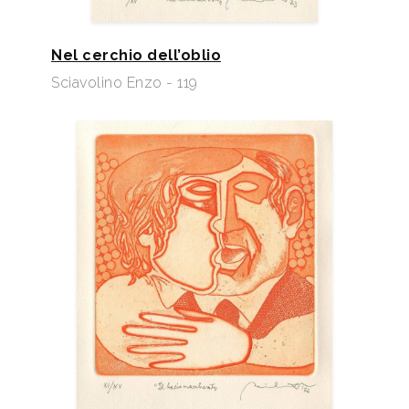
Nel cerchio dell’oblio
Sciavolino Enzo - 119