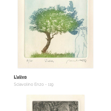
L’ulivo
Sciavolino Enzo - 119