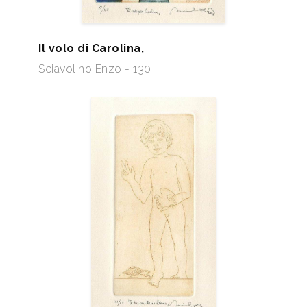
Il volo di Carolina,
Sciavolino Enzo - 130