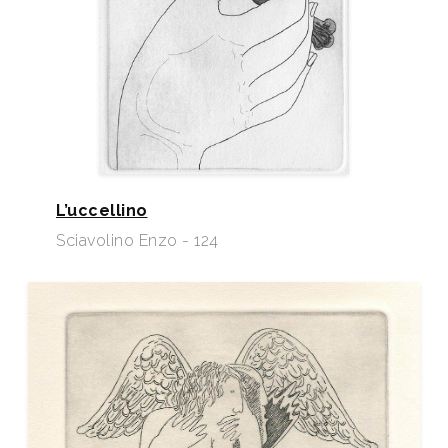
L’uccellino
Sciavolino Enzo - 124