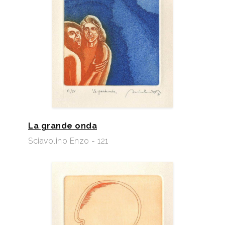
La grande onda
Sciavolino Enzo - 121