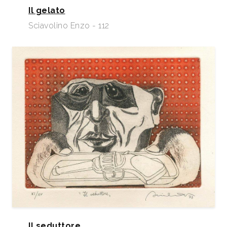
Il gelato
Sciavolino Enzo - 112
Il seduttore