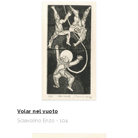
Volar nel vuoto
Sciavolino Enzo - 104