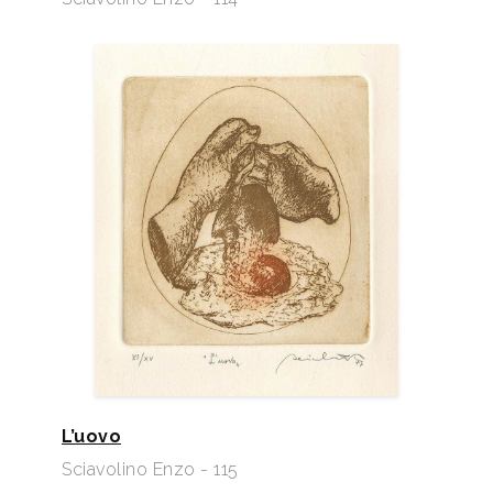
L’uovo
Sciavolino Enzo - 115