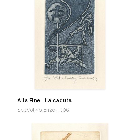
Alla Fine . La caduta
Sciavolino Enzo - 106