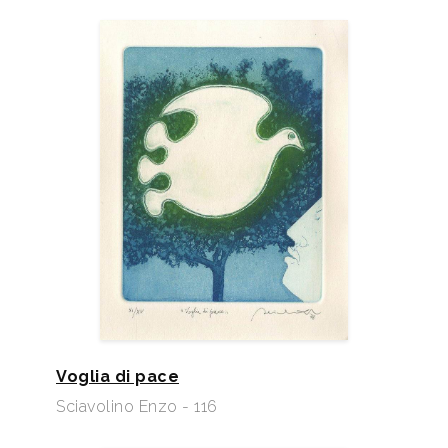
Voglia di pace
Sciavolino Enzo - 116