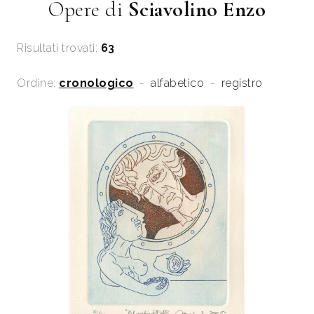
Opere di
Sciavolino Enzo
Risultati trovati:
63
Ordine:
cronologico
-
alfabetico
-
registro