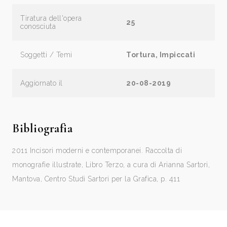
Tiratura dell'opera
25
conosciuta
Soggetti / Temi
Tortura, Impiccati
Aggiornato il
20-08-2019
Bibliografia
2011 Incisori moderni e contemporanei. Raccolta di
monografie illustrate, Libro Terzo, a cura di Arianna Sartori,
Mantova, Centro Studi Sartori per la Grafica, p. 411