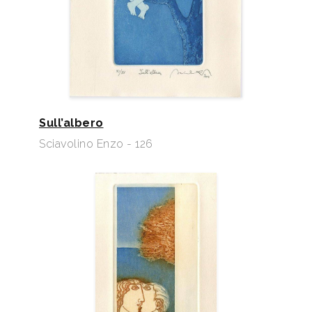
Sull’albero
Sciavolino Enzo - 126