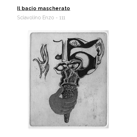
Il bacio mascherato
Sciavolino Enzo - 111