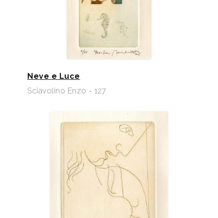
Neve e Luce
Sciavolino Enzo - 127