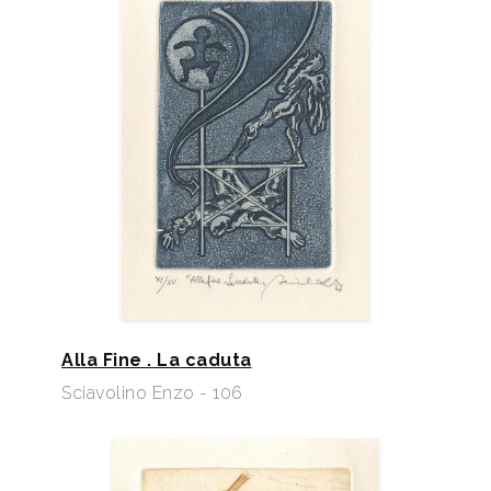
Alla Fine . La caduta
Sciavolino Enzo - 106