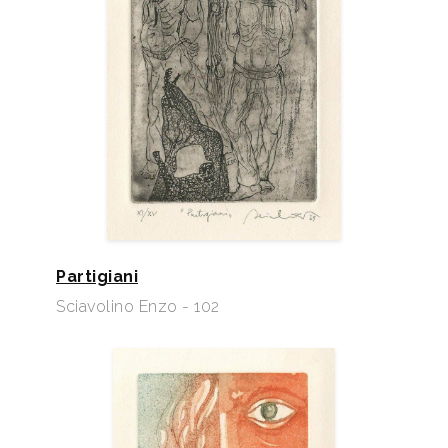
Partigiani
Sciavolino Enzo - 102