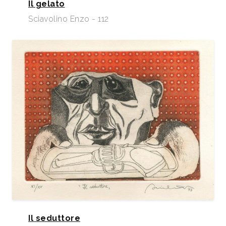
Il gelato
Sciavolino Enzo - 112
Il seduttore