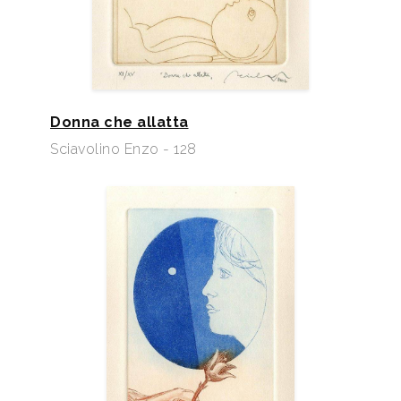
Donna che allatta
Sciavolino Enzo - 128