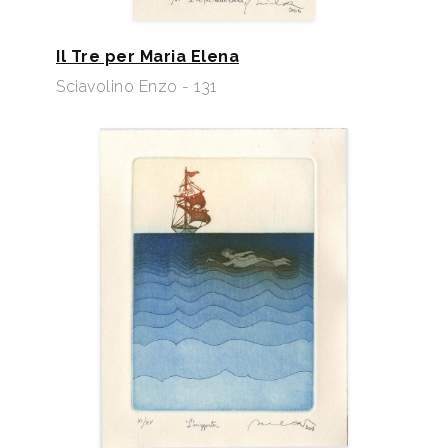
Il Tre per Maria Elena
Sciavolino Enzo - 131