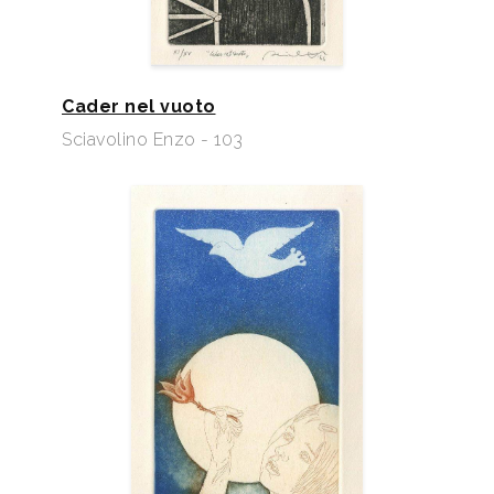
Cader nel vuoto
Sciavolino Enzo - 103