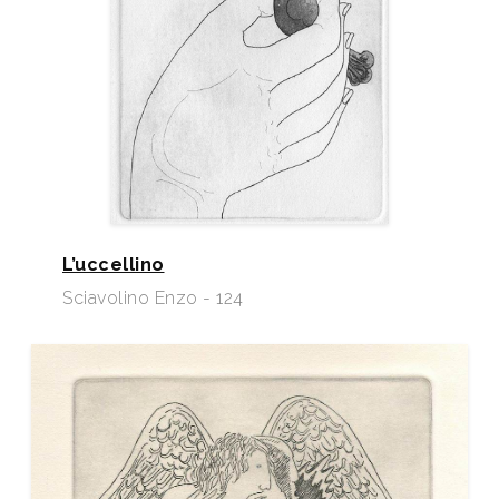
L’uccellino
Sciavolino Enzo - 124