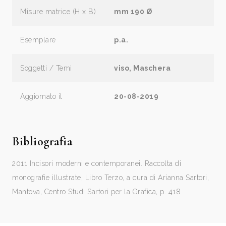
Misure matrice (H x B)
mm 190 Ø
Esemplare
p.a.
Soggetti / Temi
viso, Maschera
Aggiornato il
20-08-2019
Bibliografia
2011 Incisori moderni e contemporanei. Raccolta di
monografie illustrate, Libro Terzo, a cura di Arianna Sartori,
Mantova, Centro Studi Sartori per la Grafica, p. 418