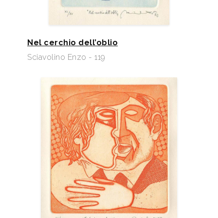
Nel cerchio dell’oblio
Sciavolino Enzo - 119