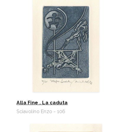
Alla Fine . La caduta
Sciavolino Enzo - 106