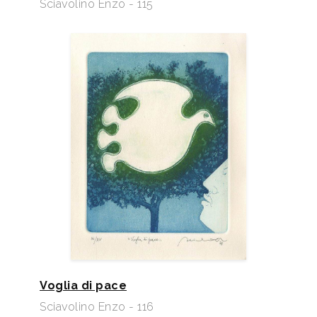
Sciavolino Enzo - 115
Voglia di pace
Sciavolino Enzo - 116