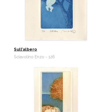
Sull’albero
Sciavolino Enzo - 126