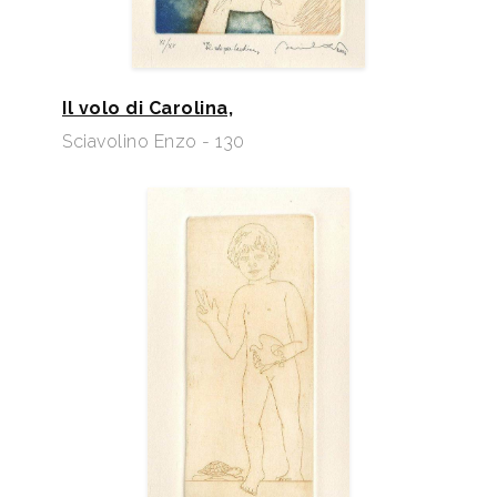
Il volo di Carolina,
Sciavolino Enzo - 130