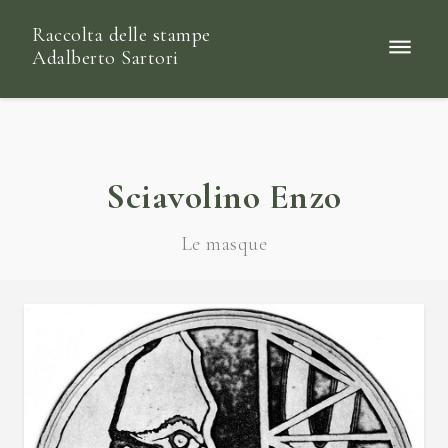
Raccolta delle stampe
Adalberto Sartori
Sciavolino Enzo
Le masque