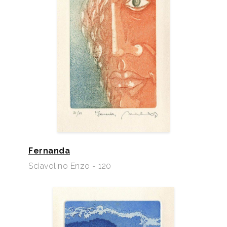
Fernanda
Sciavolino Enzo - 120