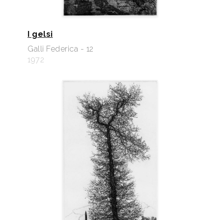
I gelsi
Galli Federica - 12
1972