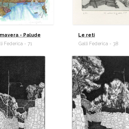
imavera - Palude
Le reti
li Federica - 71
Galli Federica - 38