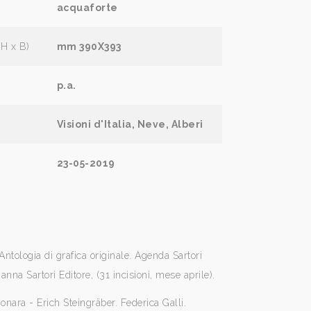
acquaforte
(H x B)
mm 390X393
p.a.
Visioni d'Italia, Neve, Alberi
23-05-2019
Antologia di grafica originale. Agenda Sartori
nna Sartori Editore, (31 incisioni, mese aprile).
nara - Erich Steingräber. Federica Galli.