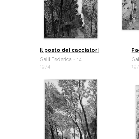
Il posto dei cacciatori
Pa
Galli Federica - 14
Gal
1974
19