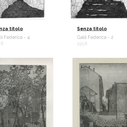
nza titolo
Senza titolo
li Federica - 4
Galli Federica - 2
58
1958