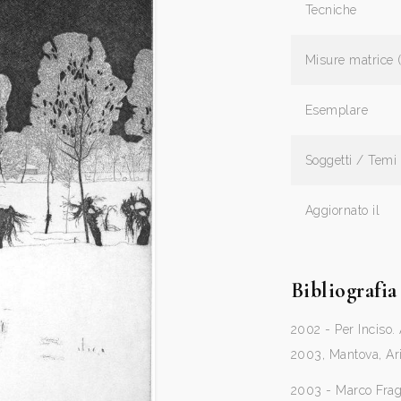
Tecniche
Misure matrice 
Esemplare
Soggetti / Temi
Aggiornato il
Bibliografia
2002 - Per Inciso. 
2003, Mantova, Aria
2003 - Marco Frago