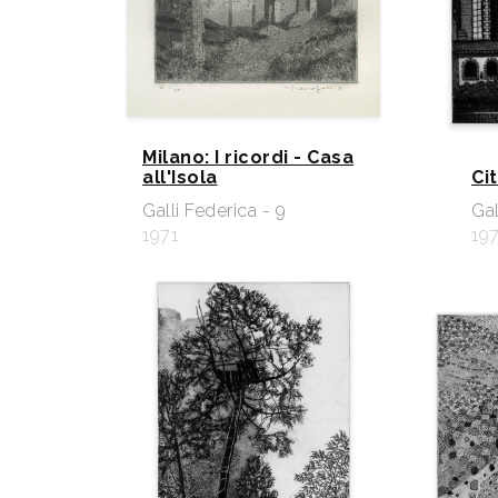
Milano: I ricordi - Casa
all'Isola
Cit
Galli Federica - 9
Gal
1971
19