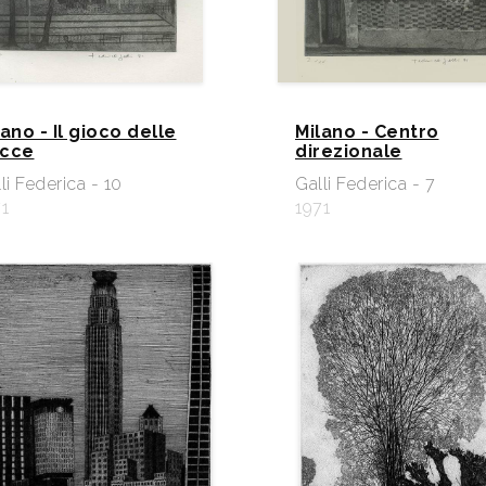
lano - Il gioco delle
Milano - Centro
cce
direzionale
li Federica - 10
Galli Federica - 7
1
1971