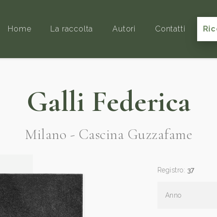
Home
La raccolta
Autori
Contatti
Ric
Galli Federica
Milano - Cascina Guzzafame
Registro:
37
Anno