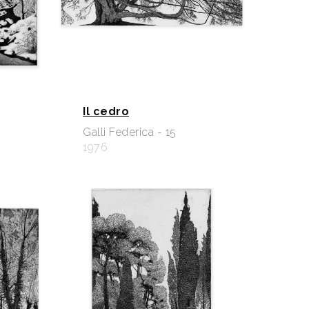
Il cedro
Galli Federica - 15
1976