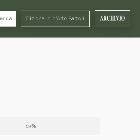
erca
Dizionario d'Arte Sartori
1985