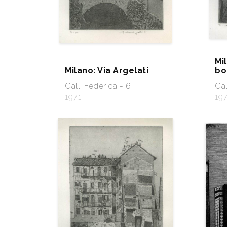
Mi
Milano: Via Argelati
bo
Galli Federica - 6
Gal
1971
197