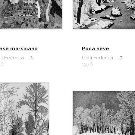
ese marsicano
Poca neve
li Federica - 16
Galli Federica - 17
76
1976