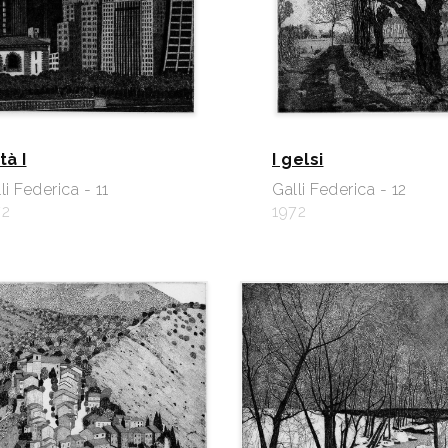
tà I
I gelsi
li Federica - 11
Galli Federica - 12
72
1972