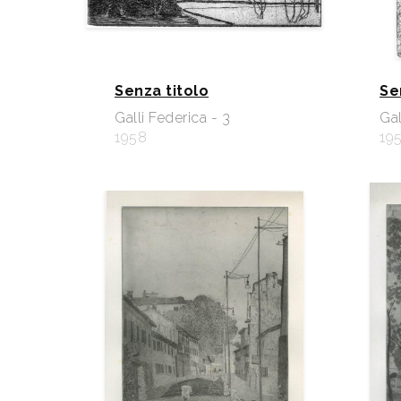
Senza titolo
Se
Galli Federica - 3
Gal
1958
19