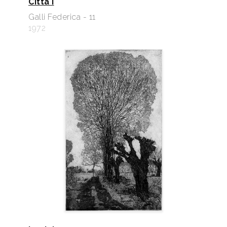
Città I
Galli Federica - 11
1972