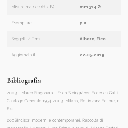
Misure matrice (H x B)
mm 314 Ø
Esemplare
p.a.
Soggetti / Temi
Albero, Fico
Aggiornato il
22-05-2019
Bibliografia
2003 - Marco Fragonara - Erich Steingräber. Federica Galli.
Catalogo Generale 1954-2003. Milano, Bellinzona Editore, n.
612
2008
Incisori moderni e contemporanei. Raccolta di