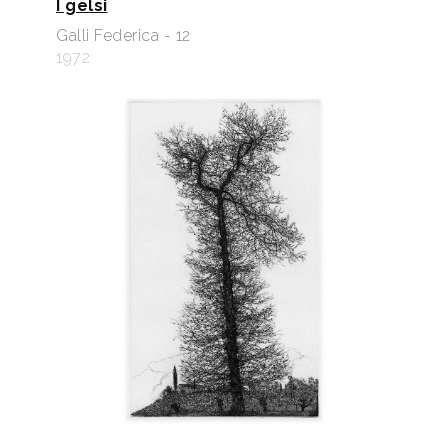
I gelsi
Galli Federica - 12
1972