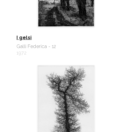
I gelsi
Galli Federica - 12
1972