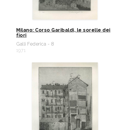
Milano: Corso Garibaldi, le sorelle dei
fiori
Galli Federica - 8
1971