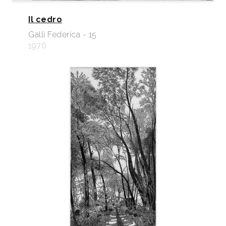
Il cedro
Galli Federica - 15
1976