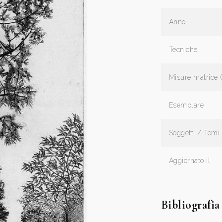
Anno
Tecniche
Misure matrice 
Esemplare
Soggetti / Temi
Aggiornato il
Bibliografia