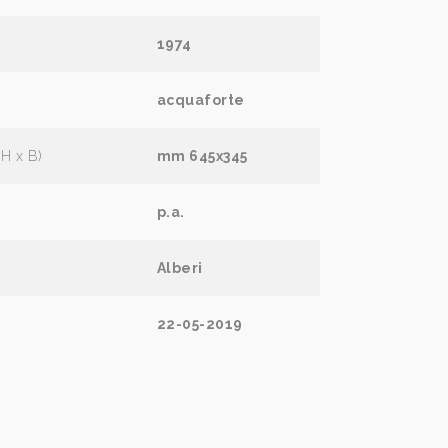
1974
acquaforte
(H x B)
mm 645x345
p.a.
Alberi
22-05-2019