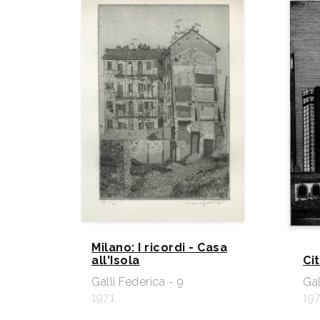
Milano: I ricordi - Casa
all'Isola
Cit
Galli Federica - 9
Gal
1971
19