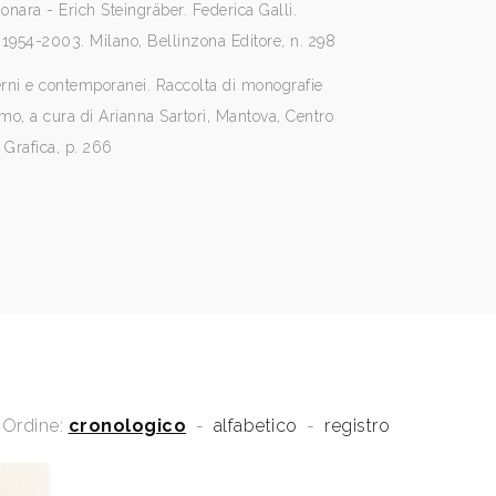
nara - Erich Steingräber. Federica Galli.
1954-2003. Milano, Bellinzona Editore, n. 298
erni e contemporanei. Raccolta di monografie
rimo, a cura di Arianna Sartori, Mantova, Centro
a Grafica, p. 266
Ordine:
cronologico
-
alfabetico
-
registro