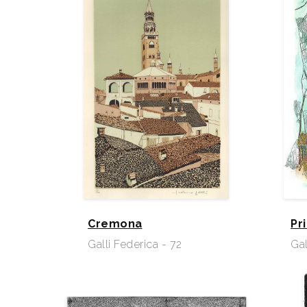
Cremona
Pr
Galli Federica - 72
Gal