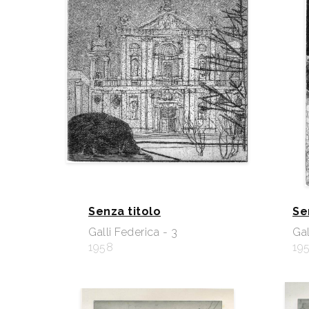
Senza titolo
Se
Galli Federica - 3
Gal
1958
19