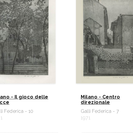
lano - Il gioco delle
Milano - Centro
cce
direzionale
li Federica - 10
Galli Federica - 7
1
1971