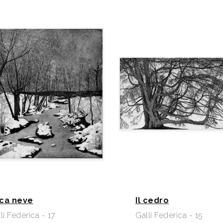
ca neve
Il cedro
li Federica - 17
Galli Federica - 15