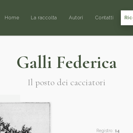
Home
La raccolta
Autori
Contatti
Ric
Galli Federica
Il posto dei cacciatori
Registro:
14