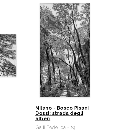
Milano - Bosco Pisani
Dossi: strada degli
alberi
Galli Federica - 19