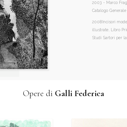
2003 - Marco Frago
Catalogo Generale 
2008
Incisori mod
illustrate, Libro P
Studi Sartori per l
Opere di
Galli Federica