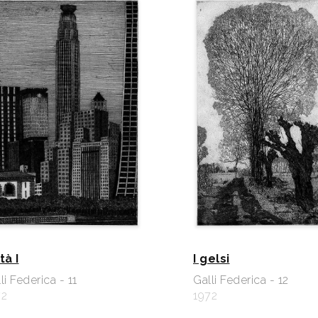
tà I
I gelsi
li Federica - 11
Galli Federica - 12
72
1972