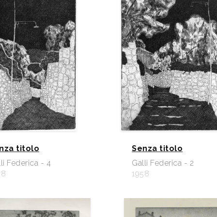
nza titolo
Senza titolo
li Federica - 4
Galli Federica - 2
58
1958