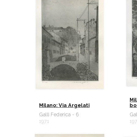
Mi
Milano: Via Argelati
bo
Galli Federica - 6
Gal
1971
197