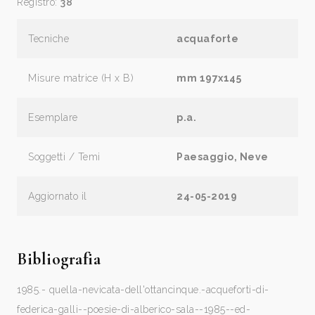
Registro:
38
Tecniche
acquaforte
Misure matrice (H x B)
mm 197x145
Esemplare
p.a.
Soggetti / Temi
Paesaggio, Neve
Aggiornato il
24-05-2019
Bibliografia
1985.- quella-nevicata-dell'ottancinque.-acqueforti-di-
federica-galli--poesie-di-alberico-sala--1985--ed-