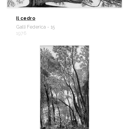
Il cedro
Galli Federica - 15
1976