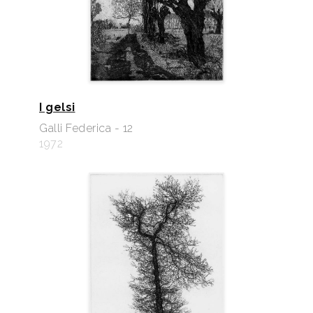
I gelsi
Galli Federica - 12
1972